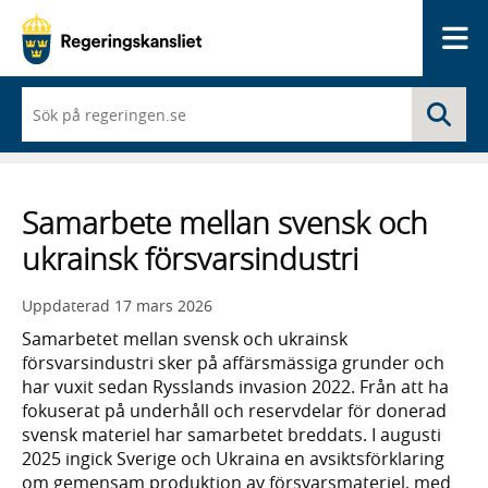
Me
När
Sö
du
börjar
skriva
så
framträder
Samarbete mellan svensk och
en
lista
ukrainsk försvarsindustri
med
sökförslag
Uppdaterad
17 mars 2026
Samarbetet mellan svensk och ukrainsk
försvarsindustri sker på affärsmässiga grunder och
har vuxit sedan Rysslands invasion 2022. Från att ha
fokuserat på underhåll och reservdelar för donerad
svensk materiel har samarbetet breddats. I augusti
2025 ingick Sverige och Ukraina en avsiktsförklaring
om gemensam produktion av försvarsmateriel, med