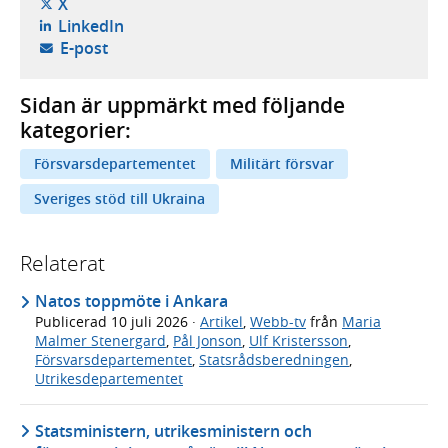
- öppnas i ny flik, extern webbplats,
X
- öppnas i ny flik, extern webbplats,
LinkedIn
- öppnar din e-postklient,
E-post
Sidan är uppmärkt med följande
kategorier:
Försvarsdepartementet
Militärt försvar
Sveriges stöd till Ukraina
Relaterat
Natos toppmöte i Ankara
Publicerad
10 juli 2026
·
Artikel
,
Webb-tv
från
Maria
Malmer Stenergard
,
Pål Jonson
,
Ulf Kristersson
,
Försvarsdepartementet
,
Statsrådsberedningen
,
Utrikesdepartementet
Statsministern, utrikesministern och