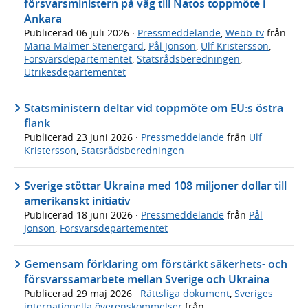
försvarsministern på väg till Natos toppmöte i
Ankara
Publicerad
06 juli 2026
·
Pressmeddelande
,
Webb-tv
från
Maria Malmer Stenergard
,
Pål Jonson
,
Ulf Kristersson
,
Försvarsdepartementet
,
Statsrådsberedningen
,
Utrikesdepartementet
Statsministern deltar vid toppmöte om EU:s östra
flank
Publicerad
23 juni 2026
·
Pressmeddelande
från
Ulf
Kristersson
,
Statsrådsberedningen
Sverige stöttar Ukraina med 108 miljoner dollar till
amerikanskt initiativ
Publicerad
18 juni 2026
·
Pressmeddelande
från
Pål
Jonson
,
Försvarsdepartementet
Gemensam förklaring om förstärkt säkerhets- och
försvarssamarbete mellan Sverige och Ukraina
Publicerad
29 maj 2026
·
Rättsliga dokument
,
Sveriges
internationella överenskommelser
från