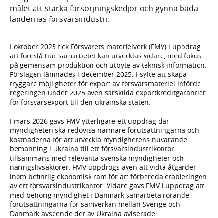
målet att stärka försörjningskedjor och gynna båda
ländernas försvarsindustri.
I oktober 2025 fick Försvarets materielverk (FMV) i uppdrag
att föreslå hur samarbetet kan utvecklas vidare, med fokus
på gemensam produktion och utbyte av teknisk information.
Förslagen lämnades i december 2025. I syfte att skapa
tryggare möjligheter för export av försvarsmateriel införde
regeringen under 2025 även särskilda exportkreditgarantier
för försvarsexport till den ukrainska staten.
I mars 2026 gavs FMV ytterligare ett uppdrag där
myndigheten ska redovisa närmare förutsättningarna och
kostnaderna för att utveckla myndighetens nuvarande
bemanning i Ukraina till ett försvarsindustrikontor
tillsammans med relevanta svenska myndigheter och
näringslivsaktörer. FMV uppdrogs även att vidta åtgärder
inom befintlig ekonomisk ram för att förbereda etableringen
av ett försvarsindustrikontor. Vidare gavs FMV i uppdrag att
med behörig myndighet i Danmark samarbeta rörande
förutsättningarna för samverkan mellan Sverige och
Danmark avseende det av Ukraina aviserade