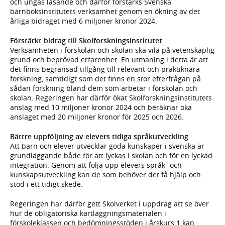
och ungas läsande och därför förstärks Svenska
barnboksinstitutets verksamhet genom en ökning av det
årliga bidraget med 6 miljoner kronor 2024.
Förstärkt bidrag till Skolforskningsinstitutet
Verksamheten i förskolan och skolan ska vila på vetenskaplig
grund och beprövad erfarenhet. En utmaning i detta är att
det finns begränsad tillgång till relevant och praktiknära
forskning, samtidigt som det finns en stor efterfrågan på
sådan forskning bland dem som arbetar i förskolan och
skolan. Regeringen har därför ökat Skolforskningsinstitutets
anslag med 10 miljoner kronor 2024 och beräknar öka
anslaget med 20 miljoner kronor för 2025 och 2026.
Bättre uppföljning av elevers tidiga språkutveckling
Att barn och elever utvecklar goda kunskaper i svenska är
grundläggande både för att lyckas i skolan och för en lyckad
integration. Genom att följa upp elevers språk- och
kunskapsutveckling kan de som behöver det få hjälp och
stöd i ett tidigt skede.
Regeringen har därför gett Skolverket i uppdrag att se över
hur de obligatoriska kartläggningsmaterialen i
förskoleklassen och bedömningsstöden i årskurs 1 kan