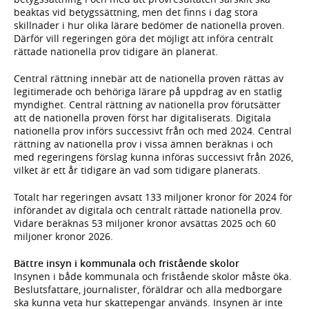
beaktas vid betygssättning, men det finns i dag stora
skillnader i hur olika lärare bedömer de nationella proven.
Därför vill regeringen göra det möjligt att införa centralt
rättade nationella prov tidigare än planerat.
Central rättning innebär att de nationella proven rättas av
legitimerade och behöriga lärare på uppdrag av en statlig
myndighet. Central rättning av nationella prov förutsätter
att de nationella proven först har digitaliserats. Digitala
nationella prov införs successivt från och med 2024. Central
rättning av nationella prov i vissa ämnen beräknas i och
med regeringens förslag kunna införas successivt från 2026,
vilket är ett år tidigare än vad som tidigare planerats.
Totalt har regeringen avsatt 133 miljoner kronor för 2024 för
införandet av digitala och centralt rättade nationella prov.
Vidare beräknas 53 miljoner kronor avsättas 2025 och 60
miljoner kronor 2026.
Bättre insyn i kommunala och fristående skolor
Insynen i både kommunala och fristående skolor måste öka.
Beslutsfattare, journalister, föräldrar och alla medborgare
ska kunna veta hur skattepengar används. Insynen är inte