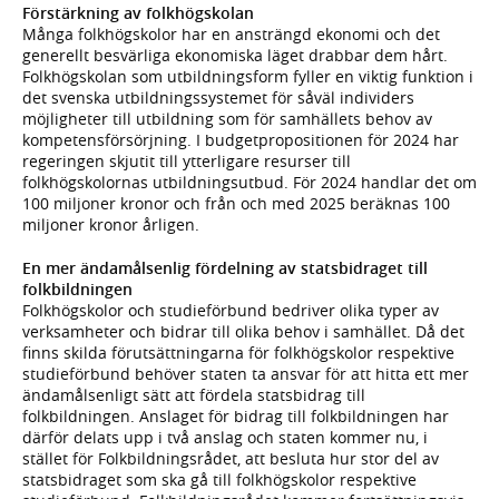
Förstärkning av folkhögskolan
Många folkhögskolor har en ansträngd ekonomi och det
generellt besvärliga ekonomiska läget drabbar dem hårt.
Folkhögskolan som utbildningsform fyller en viktig funktion i
det svenska utbildningssystemet för såväl individers
möjligheter till utbildning som för samhällets behov av
kompetensförsörjning. I budgetpropositionen för 2024 har
regeringen skjutit till ytterligare resurser till
folkhögskolornas utbildningsutbud. För 2024 handlar det om
100 miljoner kronor och från och med 2025 beräknas 100
miljoner kronor årligen.
En mer ändamålsenlig fördelning av statsbidraget till
folkbildningen
Folkhögskolor och studieförbund bedriver olika typer av
verksamheter och bidrar till olika behov i samhället. Då det
finns skilda förutsättningarna för folkhögskolor respektive
studieförbund behöver staten ta ansvar för att hitta ett mer
ändamålsenligt sätt att fördela statsbidrag till
folkbildningen. Anslaget för bidrag till folkbildningen har
därför delats upp i två anslag och staten kommer nu, i
stället för Folkbildningsrådet, att besluta hur stor del av
statsbidraget som ska gå till folkhögskolor respektive