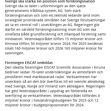
Sverige ska stärka sin position som forskningsnation
Sverige ska ta täten i utformningen av den sjätte
generationens trådlösa system, 6G. Som stark
forskningsnation och som ett tekniskt ledande land inom
strategiskt prioriterade områden har Sverige förutsättningar
att ta en central roll i utvecklingen av 6G. Regeringen gör
därför en särskild forskningssatsning inom 6G som ska
innefatta både grundforskning och tillämpad forskning samt
innovation. Vetenskapsrådet tillförs 15 miljoner kronor och
Vinnova tillförs 50 miljoner kronor 2024. För 2025 beräknas
totalt 160 miljoner kronor och 2026 165 miljoner kronor för
satsningen.
Föreningen EISCAT ombildas
Den ideella föreningen EISCAT Scientific Association i Kiruna
bedriver sedan 70-talet undersökningar av atmosfären och
jonosfären med markbaserad radar. Verksamheten har
utvecklats så att den bör överföras till ett svenskt aktiebolag
med Sverige, Norge och Finland som aktieägare. Regeringen
har gett Vetenskapsrådet i uppdrag att förbereda en
överföring av verksamheten. Vetenskapsrådet tillfördes 4
miljoner kronor i höständringsbudgeten för 2023 och 12
miljoner kronor i budgetpropositionen för 2024.