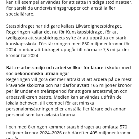
kan till exempel användas för att sätta in tidiga stödinsatser,
fler särskilda undervisningsgrupper och anställa fler
speciallärare.
Statsbidraget har tidigare kallats Likvärdighetsbidraget.
Regeringen kallar det nu för Kunskapsbidraget för att
tydliggöra att statsbidragets syfte är att upprätta en stark
kunskapsskola. Förstärkningen med 850 miljoner kronor för
2024 innebär att bidraget uppgår till närmare 7,5 miljarder
kronor för 2024.
Bättre arbetsmiljö och arbetsvillkor för lärare i skolor med
socioekonomiska utmaningar
Regeringen vill göra det mer attraktivt att arbeta på de mest
krävande skolorna och har därför avsatt 165 miljoner kronor
per år under en treårsperiod för att göra arbetsmiljön och
arbetsvillkoren bättre. Medlen kan användas utifrån de
lokala behoven, till exempel för att minska
personalomsättningen eller anställa fler lärare och annan
personal som kan avlasta lärarna.
I och med ökningen kommer statsbidraget att omfatta 570
miljoner kronor 2024–2026 och därefter 405 miljoner kronor
per år.