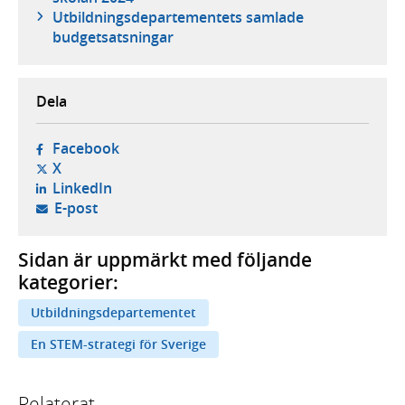
Utbildnings­departementets samlade
budgetsatsningar
Dela
- öppnas i ny flik, extern webbplats,
Facebook
- öppnas i ny flik, extern webbplats,
X
- öppnas i ny flik, extern webbplats,
LinkedIn
- öppnar din e-postklient,
E-post
Sidan är uppmärkt med följande
kategorier:
Utbildningsdepartementet
En STEM-strategi för Sverige
Relaterat