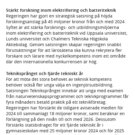
Stärkt forskning inom elektrifiering och batteriteknik
Regeringen har gjort en strategisk satsning på höjda
forskningsanslag på 45 miljoner kronor från och med 2024.
Syftet är att stärka forsknings- och utbildningsmiljöerna
inom elektrifiering och batteriteknik vid Uppsala universitet,
Lunds universitet och Chalmers Tekniska Högskola
Aktiebolag. Genom satsningen skapar regeringen snabbt
förutsättningar för att lärosätena ska kunna rekrytera fler
forskare och lärare med nyckelkompetens inom ett område
där den internationella konkurrensen är hög.
Tekniksprånget och fjärde tekniskt år
För att möta det stora behovet av teknisk kompetens
behöver också fler unga välja en ingenjörsutbildning.
Satsningen Tekniksprånget innebär att unga med examen
från naturvetenskapsprogrammet och teknikprogrammet får
fyra månaders betald praktik på ett teknikföretag.
Regeringen har förstärkt de tidigare aviserade medlen för
2024 till sammanlagt 18 miljoner kronor, samt beräknar en
förlängning på den nivån till och med 2026. Dessutom
förstärks statsbidraget för ett fjärde tekniskt år i
gymnasieskolan med 25 miljoner kronor 2024 och för 2025