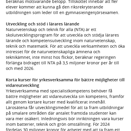
beräknas motsvarande belopp. Tillskottet innebär att fler
elever kommer att kunna gå den riksrekryterande
utbildningen som leder till en gymnasieingenjörsexamen.
Utveckling och stöd i lärares lärande
Naturvetenskap och teknik för alla (NTA) är ett
skolutvecklingsprogram för att utveckla och stödja lärares
lärande och kompetensutveckling inom naturvetenskap,
teknik och matematik. För att utveckla verksamheten och öka
intresset för de naturvetenskapliga ämnena och
teknikämnet, inte minst hos flickor, beräknar regeringen
förlänga bidraget till NTA på 3,5 miljoner kronor per år till
och med 2026.
Korta kurser för yrkesverksamma för bättre möjligheter till
vidareutveckling
Yrkesverksamma med specialistkompetens behöver få
bättre möjligheter att vidareutveckla sin kompetens, framför
allt genom kortare kurser med kvalificerat innehåll.
Lärosätena får utvecklingsmedel för att ta fram utbildningar
på smalare områden där antalet framtida studenter kan
vara mer osäkert. Inledningsvis bör inriktningen vara kurser
inom batterier, teknik och grön omställning. För 2024
fördelas 30 miljoner kronor för arbetet med att ta fram ett