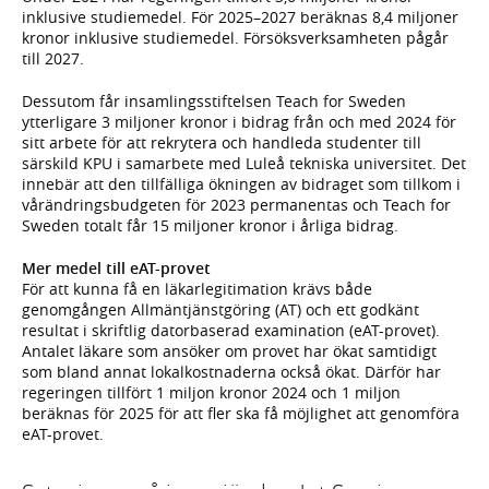
inklusive studiemedel. För 2025–2027 beräknas 8,4 miljoner
kronor inklusive studiemedel. Försöksverksamheten pågår
till 2027.
Dessutom får insamlingsstiftelsen Teach for Sweden
ytterligare 3 miljoner kronor i bidrag från och med 2024 för
sitt arbete för att rekrytera och handleda studenter till
särskild KPU i samarbete med Luleå tekniska universitet. Det
innebär att den tillfälliga ökningen av bidraget som tillkom i
vårändringsbudgeten för 2023 permanentas och Teach for
Sweden totalt får 15 miljoner kronor i årliga bidrag.
Mer medel till eAT-provet
För att kunna få en läkarlegitimation krävs både
genomgången Allmäntjänstgöring (AT) och ett godkänt
resultat i skriftlig datorbaserad examination (eAT-provet).
Antalet läkare som ansöker om provet har ökat samtidigt
som bland annat lokalkostnaderna också ökat. Därför har
regeringen tillfört 1 miljon kronor 2024 och 1 miljon
beräknas för 2025 för att fler ska få möjlighet att genomföra
eAT-provet.