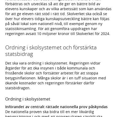
förbättras och utvecklas så att de ger en bättre bild av
elevens kunskaper och av vilka arbetssätt som kan användas
för att ge eleven rätt stöd i rätt tid. Skolverket ska också se
över hur elevers tidiga kunskapsutveckling bättre kan följas
på såväl lokal som nationell nivå, till exempel genom ny
statistikinsamling. För att genomföra uppdragen har
regeringen avsatt 10 miljoner kronor till Skolverket för 2024.
Ordning i skolsystemet och förstärkta
statsbidrag
Det ska vara ordning i skolsystemet. Regeringen vidtar
åtgärder för att öka insynen i både kommunala och
fristående skolor och fortsätter arbetet för att stoppa
betygsinflationen. Många skolor är i en tuff situation med
ökande kostnader och regeringen förstärker därför
statsbidragen.
Ordning i skolsystemet
Införandet av centralt rättade nationella prov påskyndas
De nationella proven ska bidra till en mer likvärdig
betygssättning i och med att provresultaten särskilt ska