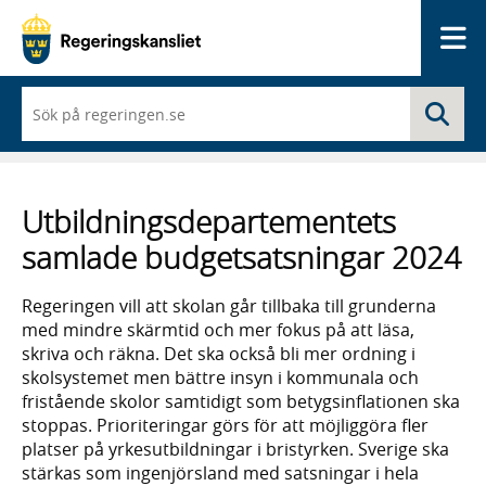
Me
När
Sö
du
börjar
skriva
så
framträder
Utbildningsdepartementets
en
lista
samlade budgetsatsningar 2024
med
sökförslag
Regeringen vill att skolan går tillbaka till grunderna
med mindre skärmtid och mer fokus på att läsa,
skriva och räkna. Det ska också bli mer ordning i
skolsystemet men bättre insyn i kommunala och
fristående skolor samtidigt som betygsinflationen ska
stoppas. Prioriteringar görs för att möjliggöra fler
platser på yrkesutbildningar i bristyrken. Sverige ska
stärkas som ingenjörsland med satsningar i hela