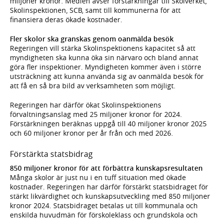
miljoner kronor. Medlen avser förstärkningar till Skolverket,
Skolinspektionen, SCB, samt till kommunerna för att
finansiera deras ökade kostnader.
Fler skolor ska granskas genom oanmälda besök
Regeringen vill stärka Skolinspektionens kapacitet så att
myndigheten ska kunna öka sin närvaro och bland annat
göra fler inspektioner. Myndigheten kommer även i större
utsträckning att kunna använda sig av oanmälda besök för
att få en så bra bild av verksamheten som möjligt.
Regeringen har därför ökat Skolinspektionens
förvaltningsanslag med 25 miljoner kronor för 2024.
Förstärkningen beräknas uppgå till 40 miljoner kronor 2025
och 60 miljoner kronor per år från och med 2026.
Förstärkta statsbidrag
850 miljoner kronor för att förbättra kunskapsresultaten
Många skolor är just nu i en tuff situation med ökade
kostnader. Regeringen har därför förstärkt statsbidraget för
stärkt likvärdighet och kunskapsutveckling med 850 miljoner
kronor 2024. Statsbidraget betalas ut till kommunala och
enskilda huvudmän för förskoleklass och grundskola och