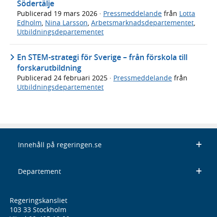
Södertälje
Publicerad
19 mars 2026
·
Pressmeddelande
från
Lotta
Edholm
,
Nina Larsson
,
Arbetsmarknadsdepartementet
,
Utbildningsdepartementet
En STEM-strategi för Sverige – från förskola till
forskarutbildning
Publicerad
24 februari 2025
·
Pressmeddelande
från
Utbildningsdepartementet
Innehåll på regeringen.se
Departement
Regeringskansliet
103 33 Stockholm