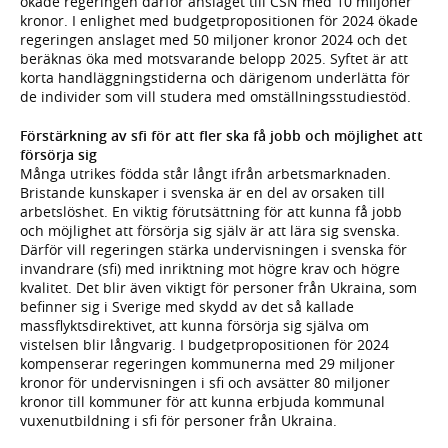
ökade regeringen därför anslaget till CSN med 10 miljoner
kronor. I enlighet med budgetpropositionen för 2024 ökade
regeringen anslaget med 50 miljoner kronor 2024 och det
beräknas öka med motsvarande belopp 2025. Syftet är att
korta handläggningstiderna och därigenom underlätta för
de individer som vill studera med omställningsstudiestöd.
Förstärkning av sfi för att fler ska få jobb och möjlighet att
försörja sig
Många utrikes födda står långt ifrån arbetsmarknaden.
Bristande kunskaper i svenska är en del av orsaken till
arbetslöshet. En viktig förutsättning för att kunna få jobb
och möjlighet att försörja sig själv är att lära sig svenska.
Därför vill regeringen stärka undervisningen i svenska för
invandrare (sfi) med inriktning mot högre krav och högre
kvalitet. Det blir även viktigt för personer från Ukraina, som
befinner sig i Sverige med skydd av det så kallade
massflyktsdirektivet, att kunna försörja sig själva om
vistelsen blir långvarig. I budgetpropositionen för 2024
kompenserar regeringen kommunerna med 29 miljoner
kronor för undervisningen i sfi och avsätter 80 miljoner
kronor till kommuner för att kunna erbjuda kommunal
vuxenutbildning i sfi för personer från Ukraina.