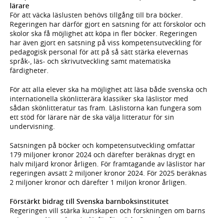
lärare
För att väcka läslusten behövs tillgång till bra böcker.
Regeringen har därför gjort en satsning för att förskolor och
skolor ska få möjlighet att köpa in fler böcker. Regeringen
har även gjort en satsning på viss kompetensutveckling för
pedagogisk personal för att på så sätt stärka elevernas
språk-, läs- och skrivutveckling samt matematiska
färdigheter.
För att alla elever ska ha möjlighet att läsa både svenska och
internationella skönlitterära klassiker ska läslistor med
sådan skönlitteratur tas fram. Läslistorna kan fungera som
ett stöd för lärare när de ska välja litteratur för sin
undervisning.
Satsningen på böcker och kompetensutveckling omfattar
179 miljoner kronor 2024 och därefter beräknas drygt en
halv miljard kronor årligen. För framtagande av läslistor har
regeringen avsatt 2 miljoner kronor 2024. För 2025 beräknas
2 miljoner kronor och därefter 1 miljon kronor årligen.
Förstärkt bidrag till Svenska barnboksinstitutet
Regeringen vill stärka kunskapen och forskningen om barns