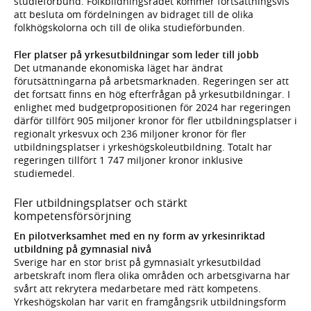
studieförbund. Folkbildningsrådet kommer fortsättningsvis
att besluta om fördelningen av bidraget till de olika
folkhögskolorna och till de olika studieförbunden.
Fler platser på yrkesutbildningar som leder till jobb
Det utmanande ekonomiska läget har ändrat
förutsättningarna på arbetsmarknaden. Regeringen ser att
det fortsatt finns en hög efterfrågan på yrkesutbildningar. I
enlighet med budgetpropositionen för 2024 har regeringen
därför tillfört 905 miljoner kronor för fler utbildningsplatser i
regionalt yrkesvux och 236 miljoner kronor för fler
utbildningsplatser i yrkeshögskoleutbildning. Totalt har
regeringen tillfört 1 747 miljoner kronor inklusive
studiemedel.
Fler utbildningsplatser och stärkt
kompetensförsörjning
En pilotverksamhet med en ny form av yrkesinriktad
utbildning på gymnasial nivå
Sverige har en stor brist på gymnasialt yrkesutbildad
arbetskraft inom flera olika områden och arbetsgivarna har
svårt att rekrytera medarbetare med rätt kompetens.
Yrkeshögskolan har varit en framgångsrik utbildningsform