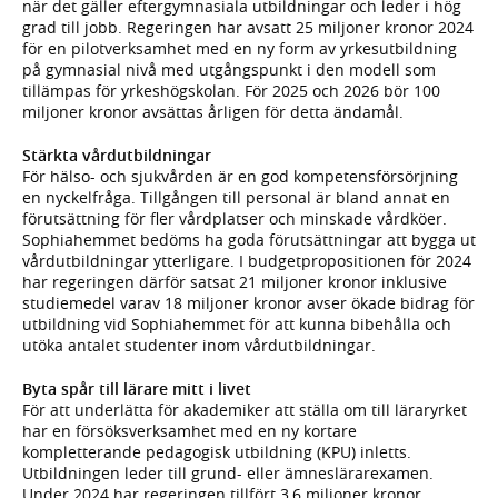
när det gäller eftergymnasiala utbildningar och leder i hög
grad till jobb. Regeringen har avsatt 25 miljoner kronor 2024
för en pilotverksamhet med en ny form av yrkesutbildning
på gymnasial nivå med utgångspunkt i den modell som
tillämpas för yrkeshögskolan. För 2025 och 2026 bör 100
miljoner kronor avsättas årligen för detta ändamål.
Stärkta vårdutbildningar
För hälso- och sjukvården är en god kompetensförsörjning
en nyckelfråga. Tillgången till personal är bland annat en
förutsättning för fler vårdplatser och minskade vårdköer.
Sophiahemmet bedöms ha goda förutsättningar att bygga ut
vårdutbildningar ytterligare. I budgetpropositionen för 2024
har regeringen därför satsat 21 miljoner kronor inklusive
studiemedel varav 18 miljoner kronor avser ökade bidrag för
utbildning vid Sophiahemmet för att kunna bibehålla och
utöka antalet studenter inom vårdutbildningar.
Byta spår till lärare mitt i livet
För att underlätta för akademiker att ställa om till läraryrket
har en försöksverksamhet med en ny kortare
kompletterande pedagogisk utbildning (KPU) inletts.
Utbildningen leder till grund- eller ämneslärarexamen.
Under 2024 har regeringen tillfört 3,6 miljoner kronor