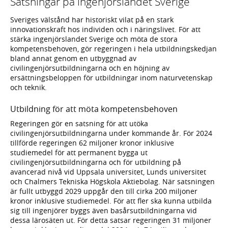
Satsningar på ingenjörslandet Sverige
Sveriges välstånd har historiskt vilat på en stark
innovationskraft hos individen och i näringslivet. För att
stärka ingenjörslandet Sverige och möta de stora
kompetensbehoven, gör regeringen i hela utbildningskedjan
bland annat genom en utbyggnad av
civilingenjörsutbildningarna och en höjning av
ersättningsbeloppen för utbildningar inom naturvetenskap
och teknik.
Utbildning för att möta kompetensbehoven
Regeringen gör en satsning för att utöka
civilingenjörsutbildningarna under kommande år. För 2024
tillförde regeringen 62 miljoner kronor inklusive
studiemedel för att permanent bygga ut
civilingenjörsutbildningarna och för utbildning på
avancerad nivå vid Uppsala universitet, Lunds universitet
och Chalmers Tekniska Högskola Aktiebolag. När satsningen
är fullt utbyggd 2029 uppgår den till cirka 200 miljoner
kronor inklusive studiemedel. För att fler ska kunna utbilda
sig till ingenjörer byggs även basårsutbildningarna vid
dessa lärosäten ut. För detta satsar regeringen 31 miljoner