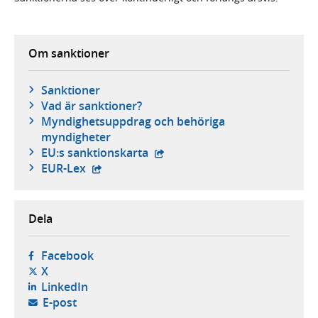
Om sanktioner
Sanktioner
Vad är sanktioner?
Myndighetsuppdrag och behöriga
myndigheter
- extern webbplats,
EU:s sanktionskarta
- extern webbplats,
EUR-Lex
Dela
- öppnas i ny flik, extern webbplats,
Facebook
- öppnas i ny flik, extern webbplats,
X
- öppnas i ny flik, extern webbplats,
LinkedIn
- öppnar din e-postklient,
E-post