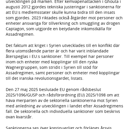
utvecklingen på marken. Efter kemvapenattacken i Ghouta i
augusti 2012 gjordes tekniska justeringar i sanktionerna för
att EU:s medlemsstater skulle kunna bidra till den insats
som gjordes. 2023 riktades också åtgärder mot personer och
enheter ansvariga för tillverkning och smuggling av drogen
Captagon, som utgjorde en betydande inkomstkälla för
Assadregimen.
Det faktum att kriget i Syrien utvecklades till en konflikt där
flera utomstående parter är och har varit inblandade
återspeglas i EU:s sanktioner. Till exempel har personer
inom och enheter med kopplingar till den ryska
Wagnergruppen, som stridit i Syrien till stöd för
Assadregimen, samt personer och enheter med kopplingar
till det iranska revolutionsgardet, listats.
Den 27 maj 2025 beslutade EU genom rådsbeslut
2025/1096/GUSP och rådsförordning (EU) 2025/1098 om att
häva merparten av de sektoriella sanktionerna mot Syrien
med anledning av utvecklingen i landet efter Assadregimens
fall. De sektoriella och individuella sanktioner som beskrivs
ovan kvarstår.
Sanktionerna ses över kontinuerligt och förlängs årsvis.