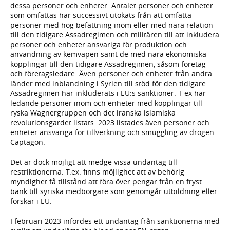
dessa personer och enheter. Antalet personer och enheter
som omfattas har successivt utökats från att omfatta
personer med hög befattning inom eller med nära relation
till den tidigare Assadregimen och militären till att inkludera
personer och enheter ansvariga för produktion och
användning av kemvapen samt de med nära ekonomiska
kopplingar till den tidigare Assadregimen, såsom företag
och företagsledare. Även personer och enheter från andra
länder med inblandning i Syrien till stöd för den tidigare
Assadregimen har inkluderats i EU:s sanktioner. T ex har
ledande personer inom och enheter med kopplingar till
ryska Wagnergruppen och det iranska islamiska
revolutionsgardet listats. 2023 listades även personer och
enheter ansvariga för tillverkning och smuggling av drogen
Captagon.
Det är dock möjligt att medge vissa undantag till
restriktionerna. T.ex. finns möjlighet att av behörig
myndighet få tillstånd att föra över pengar från en fryst
bank till syriska medborgare som genomgår utbildning eller
forskar i EU.
I februari 2023 infördes ett undantag från sanktionerna med