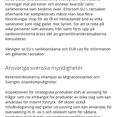
listningar mot personer och enheter kvarstår samt
sanktionerna som beskrivs ovan. Eftersom EU:s rättsakter
efterhand har kompletterats måste man läsa flera
förordningar ihop för att få en heltäckande bild av vilka
sanktioner som idag gäller mot Syrien. För att ta reda på
vilka personer som avlistats från samt förts upp på
sanktionslistorna krävs det att genomföranderättsakterna
konsulteras.
Vänligen se EU:s sanktionskarta och EUR-Lex för information
om gällande rättsakter.
Ansvariga svenska myndigheter
Reserestriktionerna tillämpas av Migrationsverket och
Sveriges utlandsmyndigheter.
Inspektionen för strategiska produkter (ISP) är ansvarig för
frågor som rör embargot för produkter av olika slag som kan
användas för internt förtryck. ISP sköter också
tillståndsgivning vad gäller utrustning som kan användas för
övervakning m.m. av it och telekom samt för sådana
produkter med dubbla användningsområden som kan