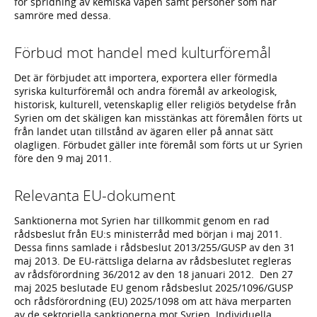
för spridning av kemiska vapen samt personer som har
samröre med dessa.
Förbud mot handel med kulturföremål
Det är förbjudet att importera, exportera eller förmedla
syriska kulturföremål och andra föremål av arkeologisk,
historisk, kulturell, vetenskaplig eller religiös betydelse från
Syrien om det skäligen kan misstänkas att föremålen förts ut
från landet utan tillstånd av ägaren eller på annat sätt
olagligen. Förbudet gäller inte föremål som förts ut ur Syrien
före den 9 maj 2011.
Relevanta EU-dokument
Sanktionerna mot Syrien har tillkommit genom en rad
rådsbeslut från EU:s ministerråd med början i maj 2011.
Dessa finns samlade i rådsbeslut 2013/255/GUSP av den 31
maj 2013. De EU-rättsliga delarna av rådsbeslutet regleras
av rådsförordning 36/2012 av den 18 januari 2012. Den 27
maj 2025 beslutade EU genom rådsbeslut 2025/1096/GUSP
och rådsförordning (EU) 2025/1098 om att häva merparten
av de sektoriella sanktionerna mot Syrien. Individuella