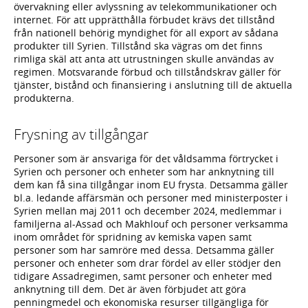
övervakning eller avlyssning av telekommunikationer och
internet. För att upprätthålla förbudet krävs det tillstånd
från nationell behörig myndighet för all export av sådana
produkter till Syrien. Tillstånd ska vägras om det finns
rimliga skäl att anta att utrustningen skulle användas av
regimen. Motsvarande förbud och tillståndskrav gäller för
tjänster, bistånd och finansiering i anslutning till de aktuella
produkterna.
Frysning av tillgångar
Personer som är ansvariga för det våldsamma förtrycket i
Syrien och personer och enheter som har anknytning till
dem kan få sina tillgångar inom EU frysta. Detsamma gäller
bl.a. ledande affärsmän och personer med ministerposter i
Syrien mellan maj 2011 och december 2024, medlemmar i
familjerna al-Assad och Makhlouf och personer verksamma
inom området för spridning av kemiska vapen samt
personer som har samröre med dessa. Detsamma gäller
personer och enheter som drar fördel av eller stödjer den
tidigare Assadregimen, samt personer och enheter med
anknytning till dem. Det är även förbjudet att göra
penningmedel och ekonomiska resurser tillgängliga för