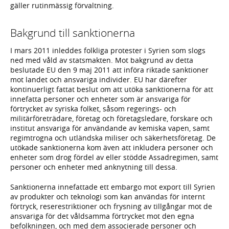
gäller rutinmässig förvaltning.
Bakgrund till sanktionerna
I mars 2011 inleddes folkliga protester i Syrien som slogs
ned med våld av statsmakten. Mot bakgrund av detta
beslutade EU den 9 maj 2011 att införa riktade sanktioner
mot landet och ansvariga individer. EU har därefter
kontinuerligt fattat beslut om att utöka sanktionerna för att
innefatta personer och enheter som är ansvariga för
förtrycket av syriska folket, såsom regerings- och
militärföreträdare, företag och företagsledare, forskare och
institut ansvariga för användande av kemiska vapen, samt
regimtrogna och utländska miliser och säkerhetsföretag. De
utökade sanktionerna kom även att inkludera personer och
enheter som drog fördel av eller stödde Assadregimen, samt
personer och enheter med anknytning till dessa.
Sanktionerna innefattade ett embargo mot export till Syrien
av produkter och teknologi som kan användas för internt
förtryck, reserestriktioner och frysning av tillgångar mot de
ansvariga för det våldsamma förtrycket mot den egna
befolkningen, och med dem associerade personer och