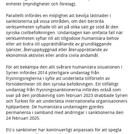
enheter (myndigheter och företag).
Parallellt infördes en möjlighet att bevilja lättnader i
sanktionerna på vissa områden, om den berörda
verksamheten syftade till att på olika sätt ge stöd åt den
syriska civilbefolkningen. Undantagen kan omfatta fall när
verksamheten syftar till att tillgodose humanitära behov
eller att bidra till upprätthållande av grundläggande
tjänster, återuppbyggnad eller återupprättande av
ekonomisk aktivitet eller andra civila ändamål.
För att bekämpa den allt svårare humanitära situationen i
Syrien infördes 2014 ytterligare undantag från
frysningsreglerna i syfte att underlätta tillförseln av
förnödenheter till den syriska befolkningen. Ett tillfälligt
undantag från frysningssanktionerna infördes också som
svar på den jordbävning som februari 2023 drabbade Syrien
och Turkiet för att underlätta internationella organisationers
hjälparbete. De humanitära undantagen gjordes
permanenta i samband med ändringar i sanktionerna den
24 februari 2025.
EU:s sanktioner har kontinuerligt anpassats för att spegla