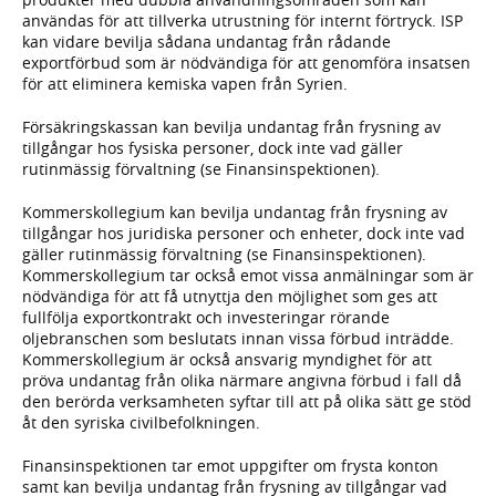
användas för att tillverka utrustning för internt förtryck. ISP
kan vidare bevilja sådana undantag från rådande
exportförbud som är nödvändiga för att genomföra insatsen
för att eliminera kemiska vapen från Syrien.
Försäkringskassan kan bevilja undantag från frysning av
tillgångar hos fysiska personer, dock inte vad gäller
rutinmässig förvaltning (se Finansinspektionen).
Kommerskollegium kan bevilja undantag från frysning av
tillgångar hos juridiska personer och enheter, dock inte vad
gäller rutinmässig förvaltning (se Finansinspektionen).
Kommerskollegium tar också emot vissa anmälningar som är
nödvändiga för att få utnyttja den möjlighet som ges att
fullfölja exportkontrakt och investeringar rörande
oljebranschen som beslutats innan vissa förbud inträdde.
Kommerskollegium är också ansvarig myndighet för att
pröva undantag från olika närmare angivna förbud i fall då
den berörda verksamheten syftar till att på olika sätt ge stöd
åt den syriska civilbefolkningen.
Finansinspektionen tar emot uppgifter om frysta konton
samt kan bevilja undantag från frysning av tillgångar vad