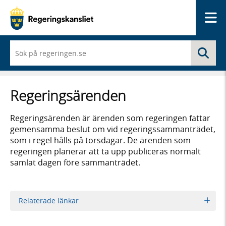
Me
När
Sö
du
börjar
skriva
så
Regeringsärenden
framträder
en
lista
Regeringsärenden är ärenden som regeringen fattar
med
gemensamma beslut om vid regeringssammanträdet,
sökförslag
som i regel hålls på torsdagar. De ärenden som
regeringen planerar att ta upp publiceras normalt
samlat dagen före sammanträdet.
Relaterade länkar