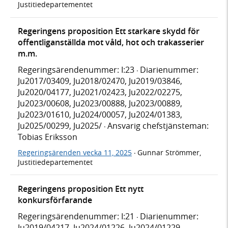
Justitiedepartementet
Regeringens proposition Ett starkare skydd för
offentliganställda mot våld, hot och trakasserier
m.m.
Regeringsärendenummer: I:23
Diarienummer:
·
Ju2017/03409, Ju2018/02470, Ju2019/03846,
Ju2020/04177, Ju2021/02423, Ju2022/02275,
Ju2023/00608, Ju2023/00888, Ju2023/00889,
Ju2023/01610, Ju2024/00057, Ju2024/01383,
Ju2025/00299, Ju2025/
Ansvarig chefstjänsteman:
·
Tobias Eriksson
Regeringsärenden vecka 11, 2025
Gunnar Strömmer,
·
Justitiedepartementet
Regeringens proposition Ett nytt
konkursförfarande
Regeringsärendenummer: I:21
Diarienummer:
·
Ju2019/04217, Ju2024/01226, Ju2024/01229,