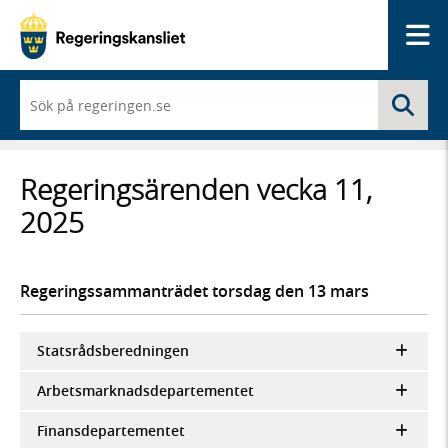
Me
När
Sö
du
börjar
skriva
så
Regeringsärenden vecka 11,
framträder
en
2025
lista
med
sökförslag
Regeringssammanträdet torsdag den 13 mars
Statsrådsberedningen
Arbetsmarknadsdepartementet
Finansdepartementet