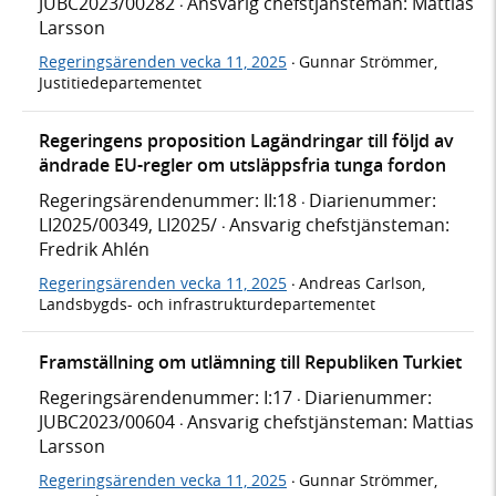
JUBC2023/00282
Ansvarig chefstjänsteman: Mattias
·
Larsson
Regeringsärenden vecka 11, 2025
Gunnar Strömmer,
·
Justitiedepartementet
Regeringens proposition Lagändringar till följd av
ändrade EU-regler om utsläppsfria tunga fordon
Regeringsärendenummer: II:18
Diarienummer:
·
LI2025/00349, LI2025/
Ansvarig chefstjänsteman:
·
Fredrik Ahlén
Regeringsärenden vecka 11, 2025
Andreas Carlson,
·
Landsbygds- och infrastrukturdepartementet
Framställning om utlämning till Republiken Turkiet
Regeringsärendenummer: I:17
Diarienummer:
·
JUBC2023/00604
Ansvarig chefstjänsteman: Mattias
·
Larsson
Regeringsärenden vecka 11, 2025
Gunnar Strömmer,
·