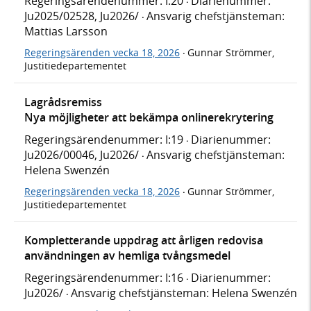
Regeringsärendenummer: I:20
Diarienummer:
·
Ju2025/02528, Ju2026/
Ansvarig chefstjänsteman:
·
Mattias Larsson
Regeringsärenden vecka 18, 2026
Gunnar Strömmer,
·
Justitiedepartementet
Lagrådsremiss
Nya möjligheter att bekämpa onlinerekrytering
Regeringsärendenummer: I:19
Diarienummer:
·
Ju2026/00046, Ju2026/
Ansvarig chefstjänsteman:
·
Helena Swenzén
Regeringsärenden vecka 18, 2026
Gunnar Strömmer,
·
Justitiedepartementet
Kompletterande uppdrag att årligen redovisa
användningen av hemliga tvångsmedel
Regeringsärendenummer: I:16
Diarienummer:
·
Ju2026/
Ansvarig chefstjänsteman: Helena Swenzén
·