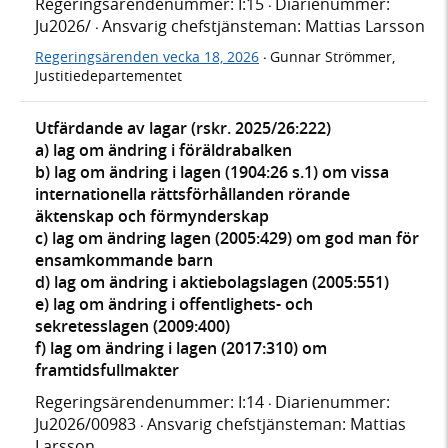
Regeringsärendenummer: I:15
Diarienummer:
·
Ju2026/
Ansvarig chefstjänsteman: Mattias Larsson
·
Regeringsärenden vecka 18, 2026
Gunnar Strömmer,
·
Justitiedepartementet
Utfärdande av lagar (rskr. 2025/26:222)
a) lag om ändring i föräldrabalken
b) lag om ändring i lagen (1904:26 s.1) om vissa
internationella rättsförhållanden rörande
äktenskap och förmynderskap
c) lag om ändring lagen (2005:429) om god man för
ensamkommande barn
d) lag om ändring i aktiebolagslagen (2005:551)
e) lag om ändring i offentlighets- och
sekretesslagen (2009:400)
f) lag om ändring i lagen (2017:310) om
framtidsfullmakter
Regeringsärendenummer: I:14
Diarienummer:
·
Ju2026/00983
Ansvarig chefstjänsteman: Mattias
·
Larsson