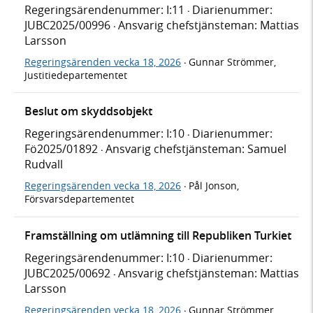
Regeringsärendenummer: I:11
Diarienummer:
·
JUBC2025/00996
Ansvarig chefstjänsteman: Mattias
·
Larsson
Regeringsärenden vecka 18, 2026
Gunnar Strömmer,
·
Justitiedepartementet
Beslut om skyddsobjekt
Regeringsärendenummer: I:10
Diarienummer:
·
Fö2025/01892
Ansvarig chefstjänsteman: Samuel
·
Rudvall
Regeringsärenden vecka 18, 2026
Pål Jonson,
·
Försvarsdepartementet
Framställning om utlämning till Republiken Turkiet
Regeringsärendenummer: I:10
Diarienummer:
·
JUBC2025/00692
Ansvarig chefstjänsteman: Mattias
·
Larsson
Regeringsärenden vecka 18, 2026
Gunnar Strömmer,
·