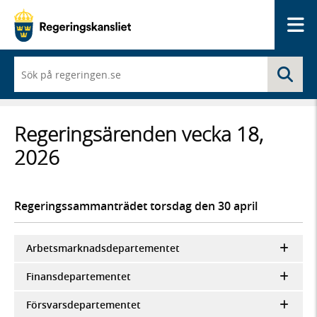
Me
När
Sö
du
börjar
skriva
så
Regeringsärenden vecka 18,
framträder
en
2026
lista
med
sökförslag
Regeringssammanträdet torsdag den 30 april
Arbetsmarknadsdepartementet
Finansdepartementet
Försvarsdepartementet