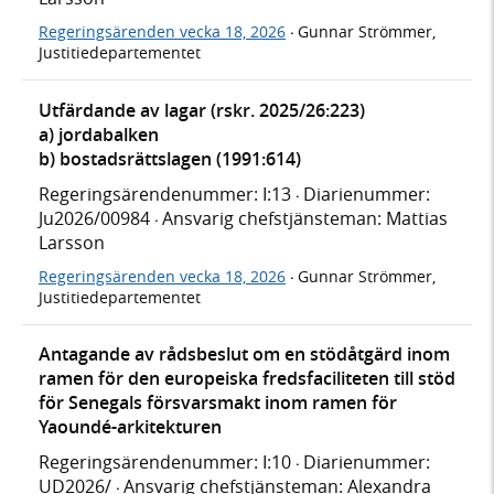
Regeringsärenden vecka 18, 2026
Gunnar Strömmer,
·
Justitiedepartementet
Utfärdande av lagar (rskr. 2025/26:223)
a) jordabalken
b) bostadsrättslagen (1991:614)
Regeringsärendenummer: I:13
Diarienummer:
·
Ju2026/00984
Ansvarig chefstjänsteman: Mattias
·
Larsson
Regeringsärenden vecka 18, 2026
Gunnar Strömmer,
·
Justitiedepartementet
Antagande av rådsbeslut om en stödåtgärd inom
ramen för den europeiska fredsfaciliteten till stöd
för Senegals försvarsmakt inom ramen för
Yaoundé-arkitekturen
Regeringsärendenummer: I:10
Diarienummer:
·
UD2026/
Ansvarig chefstjänsteman: Alexandra
·