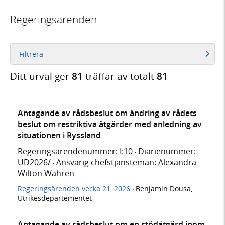
Regeringsärenden
Filtrera
Ditt urval ger
81
träffar av totalt
81
Antagande av rådsbeslut om ändring av rådets
beslut om restriktiva åtgärder med anledning av
situationen i Ryssland
Regeringsärendenummer: I:10
Diarienummer:
·
UD2026/
Ansvarig chefstjänsteman: Alexandra
·
Wilton Wahren
Regeringsärenden vecka 21, 2026
Benjamin Dousa,
·
Utrikesdepartementet
Antagande av rådsbeslut om en stödåtgärd inom