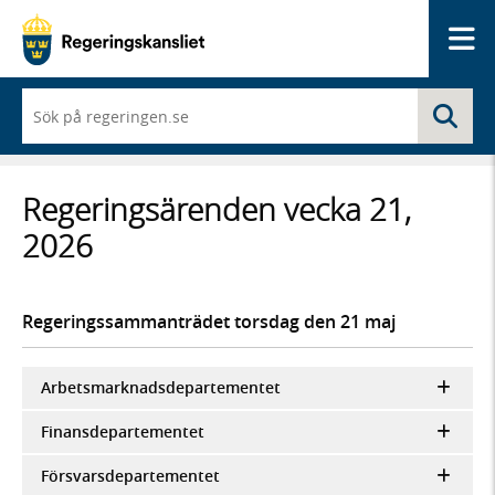
Me
När
Sö
du
börjar
skriva
så
Regeringsärenden vecka 21,
framträder
en
2026
lista
med
sökförslag
Regeringssammanträdet torsdag den 21 maj
Arbetsmarknadsdepartementet
Finansdepartementet
Försvarsdepartementet