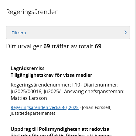
Regeringsärenden
Filtrera
Ditt urval ger
69
träffar av totalt
69
Lagrådsremiss
Tillgänglighetskrav för vissa medier
Regeringsärendenummer: I:10
Diarienummer:
·
Ju2025/00016, Ju2025/
Ansvarig chefstjänsteman:
·
Mattias Larsson
Regeringsärenden vecka 40, 2025
Johan Forssell,
·
Justitiedepartementet
Uppdrag till Polismyndigheten att redovisa
åtgärder för en effektiv förmåga att hantera