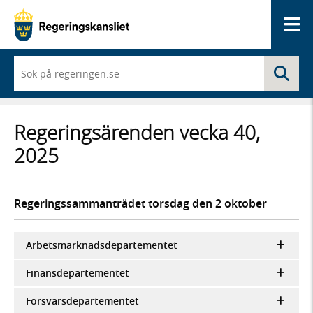
Me
När
Sö
du
börjar
skriva
så
Regeringsärenden vecka 40,
framträder
en
2025
lista
med
sökförslag
Regeringssammanträdet torsdag den 2 oktober
Arbetsmarknadsdepartementet
Finansdepartementet
Försvarsdepartementet