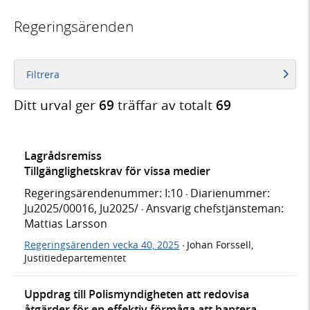
Regeringsärenden
Filtrera
Ditt urval ger
69
träffar av totalt
69
Lagrådsremiss
Tillgänglighetskrav för vissa medier
Regeringsärendenummer: I:10
Diarienummer:
·
Ju2025/00016, Ju2025/
Ansvarig chefstjänsteman:
·
Mattias Larsson
Regeringsärenden vecka 40, 2025
Johan Forssell,
·
Justitiedepartementet
Uppdrag till Polismyndigheten att redovisa
åtgärder för en effektiv förmåga att hantera