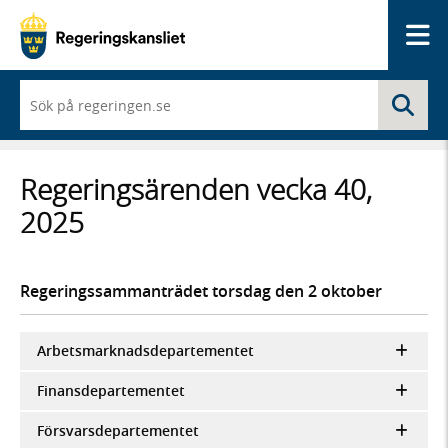
Me
När
Sö
du
börjar
skriva
så
Regeringsärenden vecka 40,
framträder
en
2025
lista
med
sökförslag
Regeringssammanträdet torsdag den 2 oktober
Arbetsmarknadsdepartementet
Finansdepartementet
Försvarsdepartementet