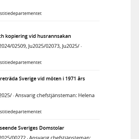
stitiedepartementet
ch kopiering vid husrannsakan
024/02509, Ju2025/02073, Ju2025/
·
stitiedepartementet
öreträda Sverige vid möten i 1971 års
2025/
Ansvarig chefstjänsteman: Helena
·
stitiedepartementet
vseende Sveriges Domstolar
2025/00272
Ansvarig chefstjänsteman:
·