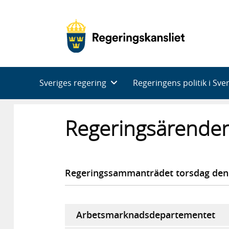
Huvudnavigering
Sveriges regering
Regeringens politik i Sve
Regeringsärenden
Regeringssammanträdet torsdag de
Arbetsmarknadsdepartementet