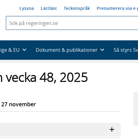
Lyssna
Lättläst
Teckenspråk
Prenumerera via e-
När
du
börjar
skriva
så
rige & EU
Dokument & publikationer
Så styrs S
framträder
en
lista
 vecka 48, 2025
med
sökförslag
n 27 november