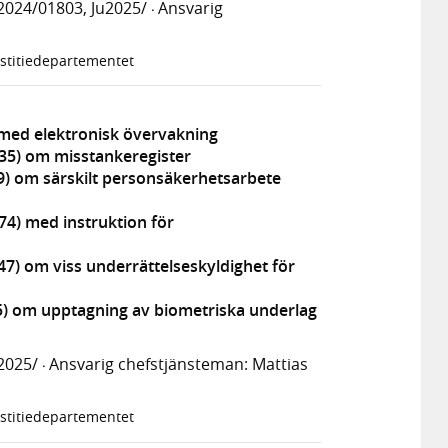
2024/01803, Ju2025/
Ansvarig
·
stitiedepartementet
f med elektronisk övervakning
135) om misstankeregister
9) om särskilt personsäkerhetsarbete
74) med instruktion för
47) om viss underrättelseskyldighet för
45) om upptagning av biometriska underlag
2025/
Ansvarig chefstjänsteman: Mattias
·
stitiedepartementet