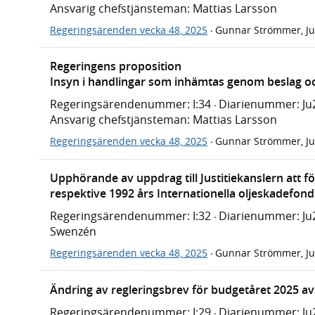
Ansvarig chefstjänsteman: Mattias Larsson
Regeringsärenden vecka 48, 2025
Gunnar Strömmer, Ju
·
Regeringens proposition
Insyn i handlingar som inhämtas genom beslag o
Regeringsärendenummer: I:34
Diarienummer: Ju2
·
Ansvarig chefstjänsteman: Mattias Larsson
Regeringsärenden vecka 48, 2025
Gunnar Strömmer, Ju
·
Upphörande av uppdrag till Justitiekanslern att f
respektive 1992 års Internationella oljeskadefond
Regeringsärendenummer: I:32
Diarienummer: Ju
·
Swenzén
Regeringsärenden vecka 48, 2025
Gunnar Strömmer, Ju
·
Ändring av regleringsbrev för budgetåret 2025 a
Regeringsärendenummer: I:29
Diarienummer: Ju
·