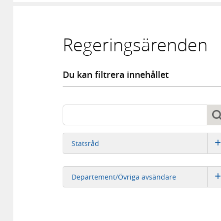
Regeringsärenden
Du kan filtrera innehållet
Sök
Sök
Statsråd
Departement/Övriga avsändare