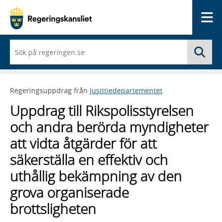
Me
När
Sö
du
börjar
skriva
så
Regeringsuppdrag från
Justitiedepartementet
framträder
en
Uppdrag till Rikspolisstyrelsen
lista
med
och andra berörda myndigheter
sökförslag
att vidta åtgärder för att
säkerställa en effektiv och
uthållig bekämpning av den
grova organiserade
brottsligheten