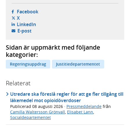
- öppnas i ny flik, extern webbplats,
Facebook
- öppnas i ny flik, extern webbplats,
X
- öppnas i ny flik, extern webbplats,
LinkedIn
- öppnar din e-postklient,
E-post
Sidan är uppmärkt med följande
kategorier:
Regeringsuppdrag
Justitiedepartementet
Relaterat
Utredare ska föreslå regler för att ge fler tillgång till
läkemedel mot opioidöverdoser
Publicerad
08 augusti 2026
·
Pressmeddelande
från
Camilla Waltersson Grönvall
,
Elisabet Lann
,
Socialdepartementet