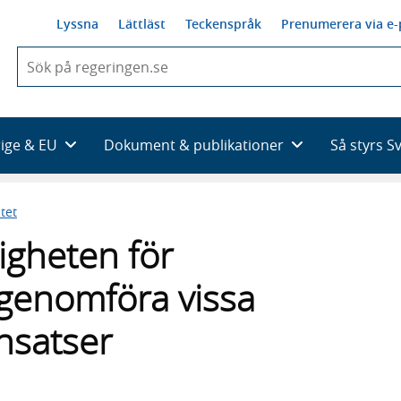
Lyssna
Lättläst
Teckenspråk
Prenumerera via e-
När
du
börjar
skriva
så
rige & EU
Dokument & publikationer
Så styrs S
framträder
en
lista
tet
med
sökförslag
igheten för
 genomföra vissa
nsatser