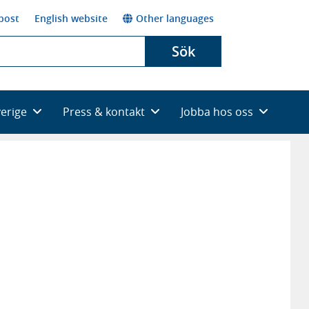
post
English website
Other languages
Sök
verige
Press & kontakt
Jobba hos oss