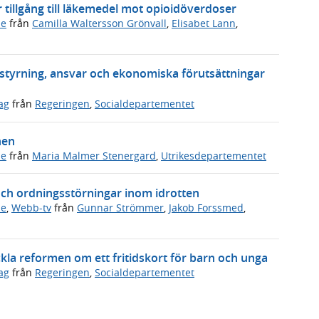
er tillgång till läkemedel mot opioidöverdoser
de
från
Camilla Waltersson Grönvall
,
Elisabet Lann
,
a styrning, ansvar och ekonomiska förutsättningar
ag
från
Regeringen
,
Socialdepartementet
hen
de
från
Maria Malmer Stenergard
,
Utrikesdepartementet
och ordningsstörningar inom idrotten
de
,
Webb-tv
från
Gunnar Strömmer
,
Jakob Forssmed
,
ckla reformen om ett fritidskort för barn och unga
ag
från
Regeringen
,
Socialdepartementet