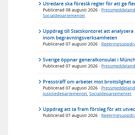
Utredare ska föreslå regler för att ge fl
Publicerad
08 augusti 2026
·
Pressmeddelan
Socialdepartementet
Uppdrag till Statskontoret att analyser
inom begravningsverksamheten
Publicerad
07 augusti 2026
·
Regeringsuppdr
Sverige öppnar generalkonsulat i Münc
Publicerad
07 augusti 2026
·
Pressmeddelan
Pressträff om arbetet mot brottslighet 
Publicerad
07 augusti 2026
·
Pressmeddelan
Justitiedepartementet
,
Socialdepartementet
Uppdrag att ta fram förslag för att utve
Publicerad
07 augusti 2026
·
Regeringsuppdr