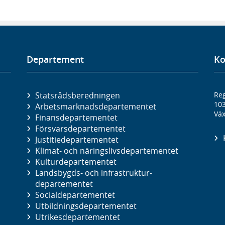
Departement
Ko
Statsrådsberedningen
Reg
10
Arbetsmarknads­departementet
Väx
Finans­departementet
Försvars­departementet
Justitie­departementet
Klimat- och näringslivs­departementet
Kultur­departementet
Landsbygds- och infrastruktur­
departementet
Social­departementet
Utbildnings­departementet
Utrikes­departementet