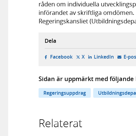
råden om individuella utvecklingsp
införandet av skriftliga omdömen. 
Regeringskansliet (Utbildningsdep
Dela
- öppnas i ny flik, extern w
- öppnas i ny flik, ext
- öppnas i
Facebook
X
LinkedIn
E-pos
Sidan är uppmärkt med följande 
Regeringsuppdrag
Utbildningsdep
Relaterat