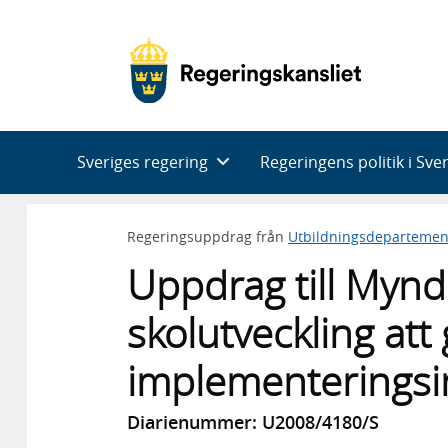
Huvudnavigering
Sveriges regering
Regeringens politik i Sve
Regeringsuppdrag från
Utbildningsdepartemen
Uppdrag till Mynd
skolutveckling att
implementeringsi
Diarienummer: U2008/4180/S