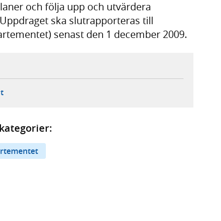
laner och följa upp och utvärdera
Uppdraget ska slutrapporteras till
artementet) senast den 1 december 2009.
ebbplats,
ern webbplats,
 ny flik, extern webbplats,
- öppnar din e-postklient,
t
kategorier:
artementet