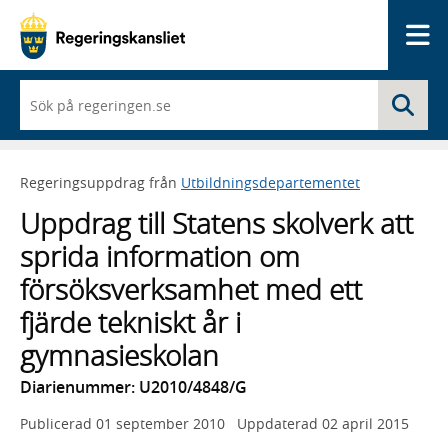
Me
När
Sö
du
börjar
skriva
så
Regeringsuppdrag från
Utbildningsdepartementet
framträder
en
Uppdrag till Statens skolverk att
lista
med
sprida information om
sökförslag
försöksverksamhet med ett
fjärde tekniskt år i
gymnasieskolan
Diarienummer: U2010/4848/G
Publicerad
01 september 2010
Uppdaterad
02 april 2015