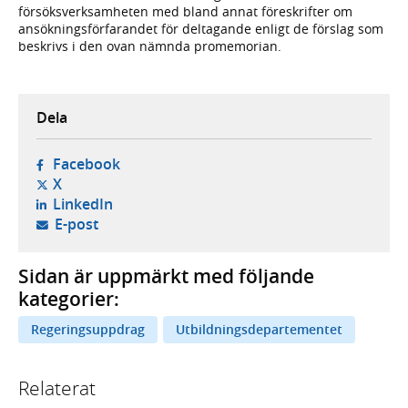
försöksverksamheten med bland annat föreskrifter om
ansökningsförfarandet för deltagande enligt de förslag som
beskrivs i den ovan nämnda promemorian.
Dela
- öppnas i ny flik, extern webbplats,
Facebook
- öppnas i ny flik, extern webbplats,
X
- öppnas i ny flik, extern webbplats,
LinkedIn
- öppnar din e-postklient,
E-post
Sidan är uppmärkt med följande
kategorier:
Regeringsuppdrag
Utbildningsdepartementet
Relaterat