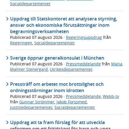
Socialdepartementet
Uppdrag till Statskontoret att analysera styrning,
ansvar och ekonomiska förutsättningar inom
begravningsverksamheten
Publicerad
07 augusti 2026
·
Regeringsuppdrag
från
Regeringen
,
Socialdepartementet
Sverige öppnar generalkonsulat i München
Publicerad
07 augusti 2026
·
Pressmeddelande
från
Maria
Malmer Stenergard
,
Utrikesdepartementet
Pressträff om arbetet mot brottslighet och
ordningsstörningar inom idrotten
Publicerad
07 augusti 2026
·
Pressmeddelande
,
Webb-tv
från
Gunnar Strömmer
,
Jakob Forssmed
,
Justitiedepartementet
,
Socialdepartementet
Uppdrag att ta fram förslag för att utveckla
reformen om ett fritidskort för barn och unga