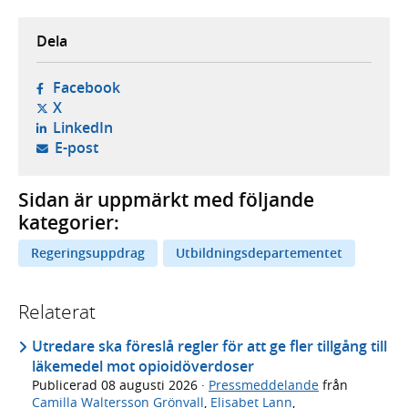
Dela
- öppnas i ny flik, extern webbplats,
Facebook
- öppnas i ny flik, extern webbplats,
X
- öppnas i ny flik, extern webbplats,
LinkedIn
- öppnar din e-postklient,
E-post
Sidan är uppmärkt med följande
kategorier:
Regeringsuppdrag
Utbildningsdepartementet
Relaterat
Utredare ska föreslå regler för att ge fler tillgång till
läkemedel mot opioidöverdoser
Publicerad
08 augusti 2026
·
Pressmeddelande
från
Camilla Waltersson Grönvall
,
Elisabet Lann
,