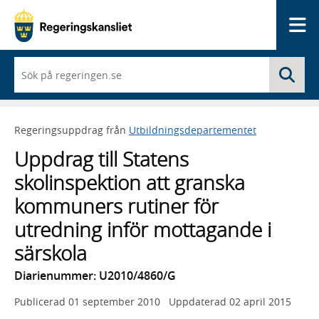
Me
När
Sö
du
börjar
skriva
så
Regeringsuppdrag från
Utbildningsdepartementet
framträder
en
Uppdrag till Statens
lista
med
skolinspektion att granska
sökförslag
kommuners rutiner för
utredning inför mottagande i
särskola
Diarienummer: U2010/4860/G
Publicerad
01 september 2010
Uppdaterad
02 april 2015