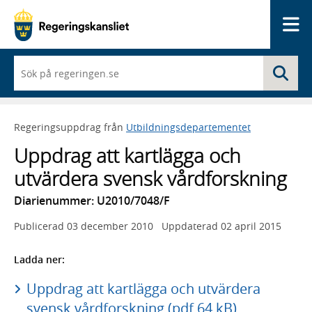
Me
När
Sö
du
börjar
skriva
så
Regeringsuppdrag från
Utbildningsdepartementet
framträder
en
Uppdrag att kartlägga och
lista
med
utvärdera svensk vårdforskning
sökförslag
Diarienummer: U2010/7048/F
Publicerad
03 december 2010
Uppdaterad
02 april 2015
Ladda ner:
Uppdrag att kartlägga och utvärdera
svensk vårdforskning (pdf 64 kB)