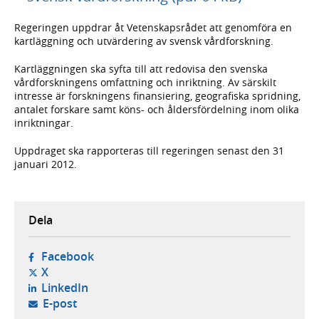
Regeringen uppdrar åt Vetenskapsrådet att genomföra en
kartläggning och utvärdering av svensk vårdforskning.
Kartläggningen ska syfta till att redovisa den svenska
vårdforskningens omfattning och inriktning. Av särskilt
intresse är forskningens finansiering, geografiska spridning,
antalet forskare samt köns- och åldersfördelning inom olika
inriktningar.
Uppdraget ska rapporteras till regeringen senast den 31
januari 2012.
Dela
- öppnas i ny flik, extern webbplats,
Facebook
- öppnas i ny flik, extern webbplats,
X
- öppnas i ny flik, extern webbplats,
LinkedIn
- öppnar din e-postklient,
E-post