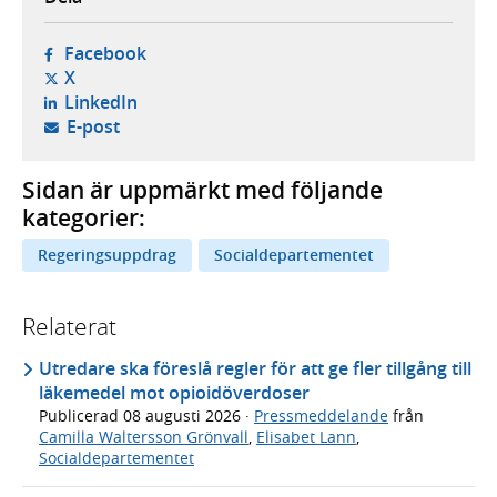
- öppnas i ny flik, extern webbplats,
Facebook
- öppnas i ny flik, extern webbplats,
X
- öppnas i ny flik, extern webbplats,
LinkedIn
- öppnar din e-postklient,
E-post
Sidan är uppmärkt med följande
kategorier:
Regeringsuppdrag
Socialdepartementet
Relaterat
Utredare ska föreslå regler för att ge fler tillgång till
läkemedel mot opioidöverdoser
Publicerad
08 augusti 2026
·
Pressmeddelande
från
Camilla Waltersson Grönvall
,
Elisabet Lann
,
Socialdepartementet