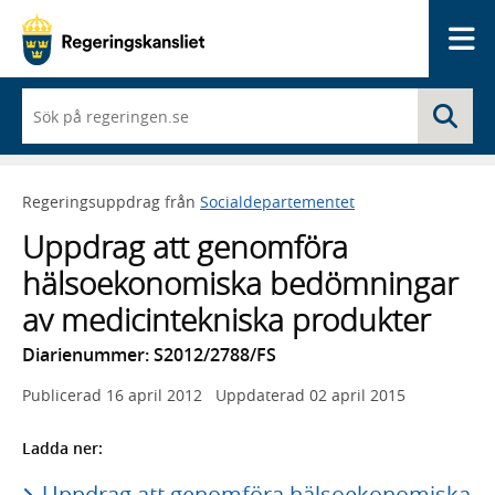
Me
När
Sö
du
börjar
skriva
så
Regeringsuppdrag från
Socialdepartementet
framträder
en
Uppdrag att genomföra
lista
med
hälsoekonomiska bedömningar
sökförslag
av medicintekniska produkter
Diarienummer: S2012/2788/FS
Publicerad
16 april 2012
Uppdaterad
02 april 2015
Ladda ner:
Uppdrag att genomföra hälsoekonomiska