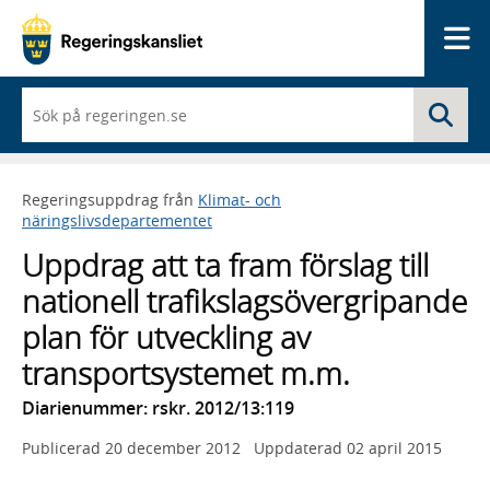
Me
När
Sö
du
börjar
skriva
så
Regeringsuppdrag från
Klimat- och
framträder
näringslivsdepartementet
en
lista
Uppdrag att ta fram förslag till
med
sökförslag
nationell trafikslagsövergripande
plan för utveckling av
transportsystemet m.m.
Diarienummer: rskr. 2012/13:119
Publicerad
20 december 2012
Uppdaterad
02 april 2015