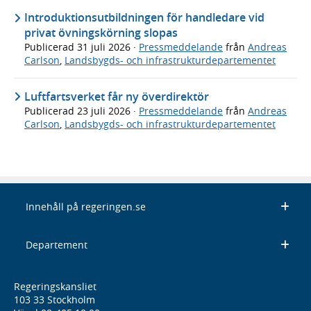
Introduktionsutbildningen för handledare vid
privat övningskörning slopas
Publicerad
31 juli 2026
·
Pressmeddelande
från
Andreas
Carlson
,
Landsbygds- och infrastrukturdepartementet
Luftfartsverket får ny överdirektör
Publicerad
23 juli 2026
·
Pressmeddelande
från
Andreas
Carlson
,
Landsbygds- och infrastrukturdepartementet
Innehåll på regeringen.se
Departement
Regeringskansliet
103 33 Stockholm