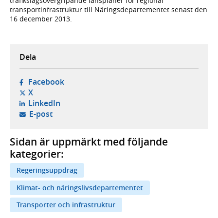
trafikslagsövergripande länsplaner för regional
transportinfrastruktur till Näringsdepartementet senast den
16 december 2013.
Dela
- öppnas i ny flik, extern webbplats,
Facebook
- öppnas i ny flik, extern webbplats,
X
- öppnas i ny flik, extern webbplats,
LinkedIn
- öppnar din e-postklient,
E-post
Sidan är uppmärkt med följande
kategorier:
Regeringsuppdrag
Klimat- och näringslivsdepartementet
Transporter och infrastruktur