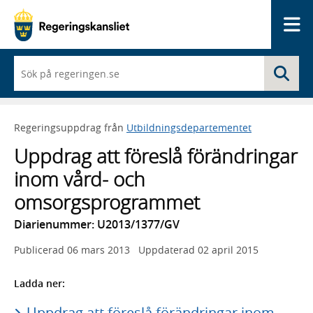
Me
När
Sö
du
börjar
skriva
så
Regeringsuppdrag från
Utbildningsdepartementet
framträder
en
Uppdrag att föreslå förändringar
lista
med
inom vård- och
sökförslag
omsorgsprogrammet
Diarienummer: U2013/1377/GV
Publicerad
06 mars 2013
Uppdaterad
02 april 2015
Ladda ner:
Uppdrag att föreslå förändringar inom