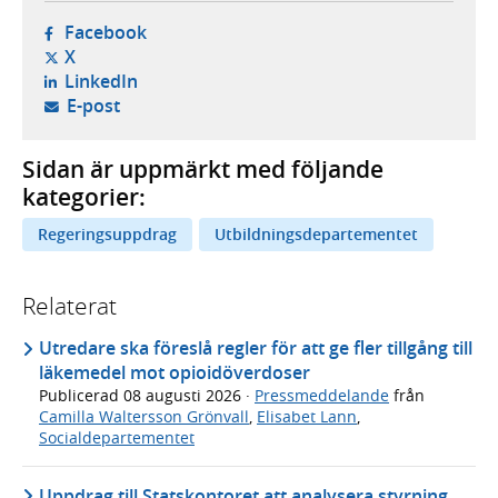
- öppnas i ny flik, extern webbplats,
Facebook
- öppnas i ny flik, extern webbplats,
X
- öppnas i ny flik, extern webbplats,
LinkedIn
- öppnar din e-postklient,
E-post
Sidan är uppmärkt med följande
kategorier:
Regeringsuppdrag
Utbildningsdepartementet
Relaterat
Utredare ska föreslå regler för att ge fler tillgång till
läkemedel mot opioidöverdoser
Publicerad
08 augusti 2026
·
Pressmeddelande
från
Camilla Waltersson Grönvall
,
Elisabet Lann
,
Socialdepartementet
Uppdrag till Statskontoret att analysera styrning,