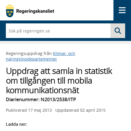
Me
När
Sö
du
börjar
skriva
så
Regeringsuppdrag från
Klimat- och
framträder
näringslivsdepartementet
en
lista
Uppdrag att samla in statistik
med
sökförslag
om tillgången till mobila
kommunikationsnät
Diarienummer: N2013/2538/ITP
Publicerad
17 maj 2013
Uppdaterad
02 april 2015
Ladda ner: