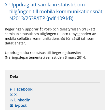
Uppdrag att samla in statistik om
tillgången till mobila kommunikationsnät,
N2013/2538/ITP (pdf 109 kB)
Regeringen uppdrar åt Post- och telestyrelsen (PTS) att
samla in statistik om tillgången till och utbyggnaden av
mobila cellulära kommunikationsnät för såväl tal- som
datatjänster.
Uppdraget ska redovisas till Regeringskansliet
(Näringsdepartementet) senast den 3 mars 2014.
Dela
- öppnas i ny flik, extern webbplats,
Facebook
- öppnas i ny flik, extern webbplats,
X
- öppnas i ny flik, extern webbplats,
LinkedIn
- öppnar din e-postklient,
E-post