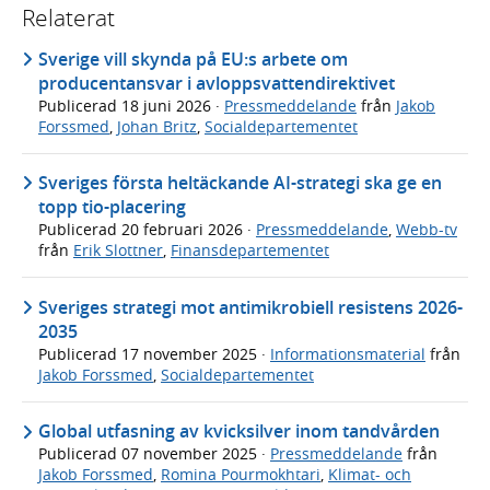
Relaterat
Sverige vill skynda på EU:s arbete om
producentansvar i avloppsvattendirektivet
Publicerad
18 juni 2026
·
Pressmeddelande
från
Jakob
Forssmed
,
Johan Britz
,
Socialdepartementet
Sveriges första heltäckande AI-strategi ska ge en
topp tio-placering
Publicerad
20 februari 2026
·
Pressmeddelande
,
Webb-tv
från
Erik Slottner
,
Finansdepartementet
Sveriges strategi mot antimikrobiell resistens 2026-
2035
Publicerad
17 november 2025
·
Informationsmaterial
från
Jakob Forssmed
,
Socialdepartementet
Global utfasning av kvicksilver inom tandvården
Publicerad
07 november 2025
·
Pressmeddelande
från
Jakob Forssmed
,
Romina Pourmokhtari
,
Klimat- och