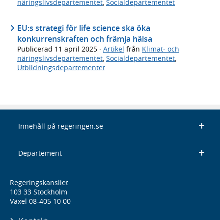
näringslivsdepartementet
,
Socialdepartementet
EU:s strategi för life science ska öka
konkurrenskraften och främja hälsa
Publicerad
11 april 2025
·
Artikel
från
Klimat- och
näringslivsdepartementet
,
Socialdepartementet
,
Utbildningsdepartementet
Innehåll på regeringen.se
Departement
Regeringskansliet
103 33 Stockholm
Växel 08-405 10 00