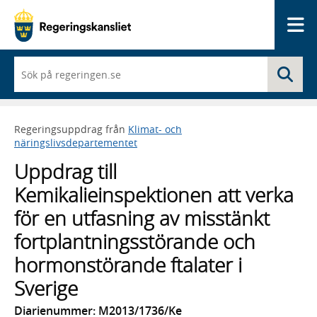
Me
När
Sö
du
börjar
skriva
så
Regeringsuppdrag från
Klimat- och
framträder
näringslivsdepartementet
en
lista
Uppdrag till
med
sökförslag
Kemikalieinspektionen att verka
för en utfasning av misstänkt
fortplantningsstörande och
hormonstörande ftalater i
Sverige
Diarienummer: M2013/1736/Ke