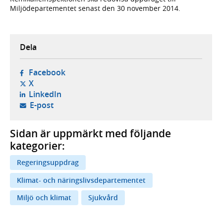
Miljödepartementet senast den 30 november 2014.
Dela
- öppnas i ny flik, extern webbplats,
Facebook
- öppnas i ny flik, extern webbplats,
X
- öppnas i ny flik, extern webbplats,
LinkedIn
- öppnar din e-postklient,
E-post
Sidan är uppmärkt med följande
kategorier:
Regeringsuppdrag
Klimat- och näringslivsdepartementet
Miljö och klimat
Sjukvård