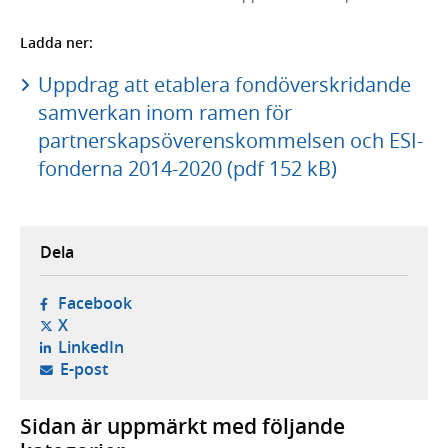
Ladda ner:
Uppdrag att etablera fondöverskridande
samverkan inom ramen för
partnerskapsöverenskommelsen och ESI-
fonderna 2014-2020 (pdf 152 kB)
Dela
- öppnas i ny flik, extern webbplats,
Facebook
- öppnas i ny flik, extern webbplats,
X
- öppnas i ny flik, extern webbplats,
LinkedIn
- öppnar din e-postklient,
E-post
Sidan är uppmärkt med följande