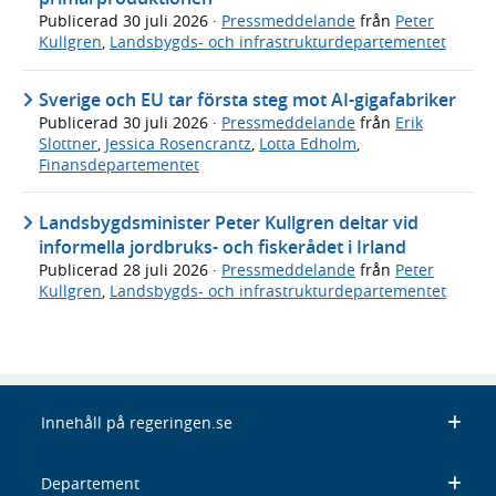
Publicerad
30 juli 2026
·
Pressmeddelande
från
Peter
Kullgren
,
Landsbygds- och infrastrukturdepartementet
Sverige och EU tar första steg mot AI-gigafabriker
Publicerad
30 juli 2026
·
Pressmeddelande
från
Erik
Slottner
,
Jessica Rosencrantz
,
Lotta Edholm
,
Finansdepartementet
Landsbygdsminister Peter Kullgren deltar vid
informella jordbruks- och fiskerådet i Irland
Publicerad
28 juli 2026
·
Pressmeddelande
från
Peter
Kullgren
,
Landsbygds- och infrastrukturdepartementet
Innehåll på regeringen.se
Departement