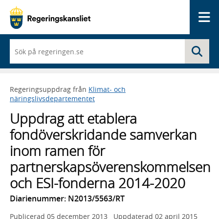
Me
När
Sö
du
börjar
skriva
så
Regeringsuppdrag från
Klimat- och
framträder
näringslivsdepartementet
en
lista
Uppdrag att etablera
med
sökförslag
fondöverskridande samverkan
inom ramen för
partnerskapsöverenskommelsen
och ESI-fonderna 2014-2020
Diarienummer: N2013/5563/RT
Publicerad
05 december 2013
Uppdaterad
02 april 2015