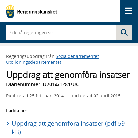
Me
När
Sö
du
börjar
skriva
så
Regeringsuppdrag från
Socialdepartementet
,
framträder
Utbildningsdepartementet
en
lista
Uppdrag att genomföra insatser
med
sökförslag
Diarienummer: U2014/1281/UC
Publicerad
25 februari 2014
Uppdaterad
02 april 2015
Ladda ner:
Uppdrag att genomföra insatser (pdf 59
kB)