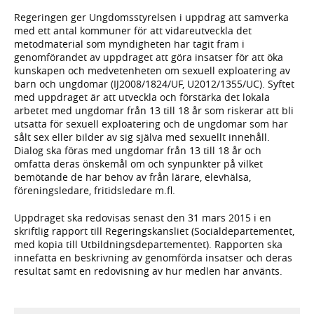
Regeringen ger Ungdomsstyrelsen i uppdrag att samverka
med ett antal kommuner för att vidareutveckla det
metodmaterial som myndigheten har tagit fram i
genomförandet av uppdraget att göra insatser för att öka
kunskapen och medvetenheten om sexuell exploatering av
barn och ungdomar (IJ2008/1824/UF, U2012/1355/UC). Syftet
med uppdraget är att utveckla och förstärka det lokala
arbetet med ungdomar från 13 till 18 år som riskerar att bli
utsatta för sexuell exploatering och de ungdomar som har
sålt sex eller bilder av sig själva med sexuellt innehåll.
Dialog ska föras med ungdomar från 13 till 18 år och
omfatta deras önskemål om och synpunkter på vilket
bemötande de har behov av från lärare, elevhälsa,
föreningsledare, fritidsledare m.fl.
Uppdraget ska redovisas senast den 31 mars 2015 i en
skriftlig rapport till Regeringskansliet (Socialdepartementet,
med kopia till Utbildningsdepartementet). Rapporten ska
innefatta en beskrivning av genomförda insatser och deras
resultat samt en redovisning av hur medlen har använts.