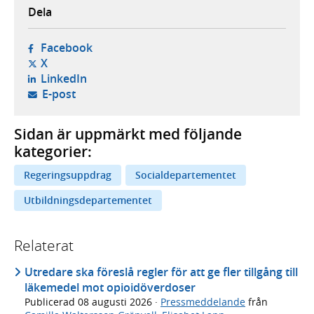
Dela
- öppnas i ny flik, extern webbplats,
Facebook
- öppnas i ny flik, extern webbplats,
X
- öppnas i ny flik, extern webbplats,
LinkedIn
- öppnar din e-postklient,
E-post
Sidan är uppmärkt med följande
kategorier:
Regeringsuppdrag
Socialdepartementet
Utbildningsdepartementet
Relaterat
Utredare ska föreslå regler för att ge fler tillgång till
läkemedel mot opioidöverdoser
Publicerad
08 augusti 2026
·
Pressmeddelande
från