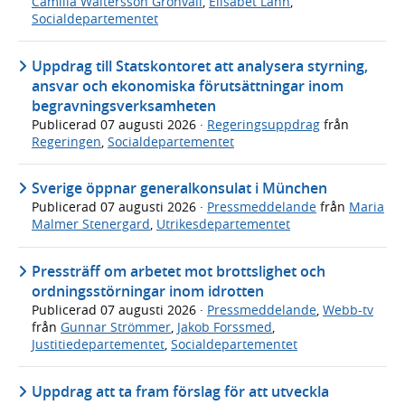
Camilla Waltersson Grönvall
,
Elisabet Lann
,
Socialdepartementet
Uppdrag till Statskontoret att analysera styrning,
ansvar och ekonomiska förutsättningar inom
begravningsverksamheten
Publicerad
07 augusti 2026
·
Regeringsuppdrag
från
Regeringen
,
Socialdepartementet
Sverige öppnar generalkonsulat i München
Publicerad
07 augusti 2026
·
Pressmeddelande
från
Maria
Malmer Stenergard
,
Utrikesdepartementet
Pressträff om arbetet mot brottslighet och
ordningsstörningar inom idrotten
Publicerad
07 augusti 2026
·
Pressmeddelande
,
Webb-tv
från
Gunnar Strömmer
,
Jakob Forssmed
,
Justitiedepartementet
,
Socialdepartementet
Uppdrag att ta fram förslag för att utveckla