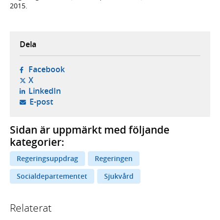
2015.
Dela
- öppnas i ny flik, extern webbplats,
Facebook
- öppnas i ny flik, extern webbplats,
X
- öppnas i ny flik, extern webbplats,
LinkedIn
- öppnar din e-postklient,
E-post
Sidan är uppmärkt med följande
kategorier:
Regeringsuppdrag
Regeringen
Socialdepartementet
Sjukvård
Relaterat