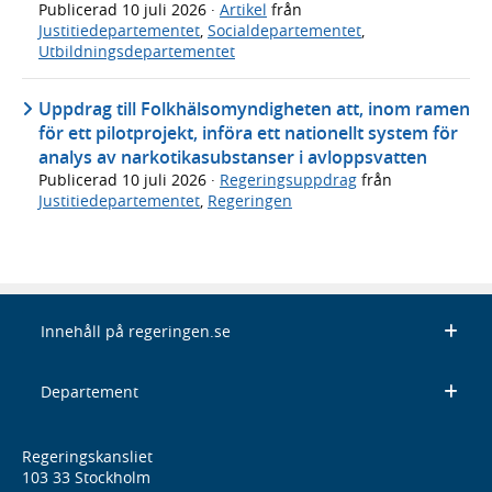
Publicerad
10 juli 2026
·
Artikel
från
Justitiedepartementet
,
Socialdepartementet
,
Utbildningsdepartementet
Uppdrag till Folkhälsomyndigheten att, inom ramen
för ett pilotprojekt, införa ett nationellt system för
analys av narkotikasubstanser i avloppsvatten
Publicerad
10 juli 2026
·
Regeringsuppdrag
från
Justitiedepartementet
,
Regeringen
Innehåll på regeringen.se
Departement
Regeringskansliet
103 33 Stockholm