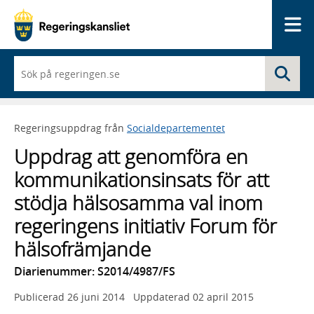
Me
När
Sö
du
börjar
skriva
så
Regeringsuppdrag från
Socialdepartementet
framträder
en
Uppdrag att genomföra en
lista
med
kommunikationsinsats för att
sökförslag
stödja hälsosamma val inom
regeringens initiativ Forum för
hälsofrämjande
Diarienummer: S2014/4987/FS
Publicerad
26 juni 2014
Uppdaterad
02 april 2015