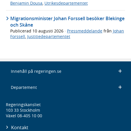
Benjamin Dousa
,
Utrikesdepartementet
Migrationsminister Johan Forssell besöker Blekinge
och Skåne
Publicerad
10 augusti 2026
·
Pressmeddelande
från
Johan
Forssell
,
Justitiedepartementet
Innehåll på regeringen.se
Departement
Regeringskansliet
103 33 Stockholm
Växel 08-405 10 00
Kontakt