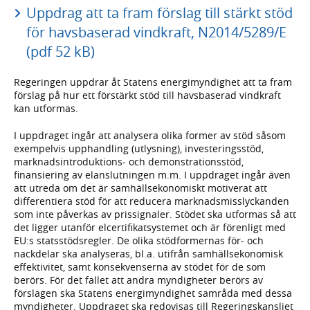
Uppdrag att ta fram förslag till stärkt stöd
för havsbaserad vindkraft, N2014/5289/E
(pdf 52 kB)
Regeringen uppdrar åt Statens energimyndighet att ta fram
förslag på hur ett förstärkt stöd till havsbaserad vindkraft
kan utformas.
I uppdraget ingår att analysera olika former av stöd såsom
exempelvis upphandling (utlysning), investeringsstöd,
marknadsintroduktions- och demonstrationsstöd,
finansiering av elanslutningen m.m. I uppdraget ingår även
att utreda om det är samhällsekonomiskt motiverat att
differentiera stöd för att reducera marknadsmisslyckanden
som inte påverkas av prissignaler. Stödet ska utformas så att
det ligger utanför elcertifikatsystemet och är förenligt med
EU:s statsstödsregler. De olika stödformernas för- och
nackdelar ska analyseras, bl.a. utifrån samhällsekonomisk
effektivitet, samt konsekvenserna av stödet för de som
berörs. För det fallet att andra myndigheter berörs av
förslagen ska Statens energimyndighet samråda med dessa
myndigheter. Uppdraget ska redovisas till Regeringskansliet