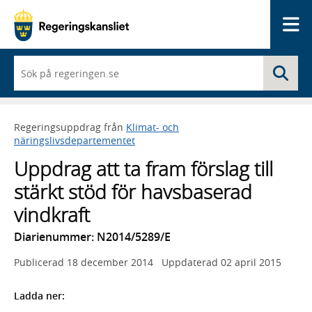
Me
När
Sö
du
börjar
skriva
så
Regeringsuppdrag från
Klimat- och
framträder
näringslivsdepartementet
en
lista
Uppdrag att ta fram förslag till
med
sökförslag
stärkt stöd för havsbaserad
vindkraft
Diarienummer: N2014/5289/E
Publicerad
18 december 2014
Uppdaterad
02 april 2015
Ladda ner: