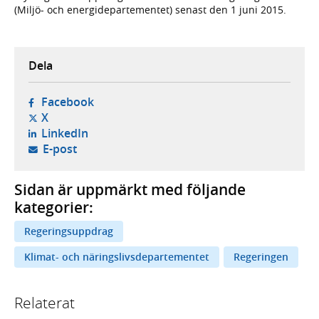
(Miljö- och energidepartementet) senast den 1 juni 2015.
Dela
- öppnas i ny flik, extern webbplats,
Facebook
- öppnas i ny flik, extern webbplats,
X
- öppnas i ny flik, extern webbplats,
LinkedIn
- öppnar din e-postklient,
E-post
Sidan är uppmärkt med följande
kategorier:
Regeringsuppdrag
Klimat- och näringslivsdepartementet
Regeringen
Relaterat