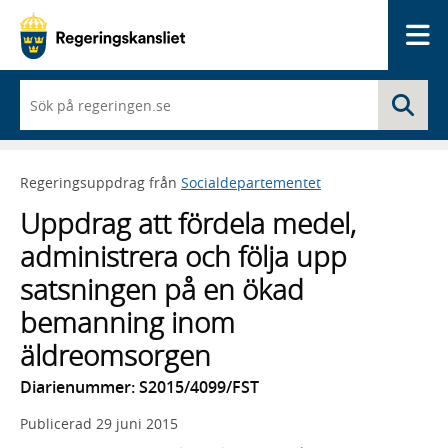
Me
När
Sö
du
börjar
skriva
så
Regeringsuppdrag från
Socialdepartementet
framträder
en
Uppdrag att fördela medel,
lista
med
administrera och följa upp
sökförslag
satsningen på en ökad
bemanning inom
äldreomsorgen
Diarienummer: S2015/4099/FST
Publicerad
29 juni 2015