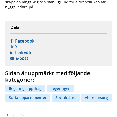
skapa en långsiktig och stabil grund för äldrepolitiken att
bygga vidare på.
Dela
- öppnas i ny flik, extern webbplats,
Facebook
- öppnas i ny flik, extern webbplats,
X
- öppnas i ny flik, extern webbplats,
LinkedIn
- öppnar din e-postklient,
E-post
Sidan är uppmärkt med följande
kategorier:
Regeringsuppdrag
Regeringen
Socialdepartementet
Socialtjänst
Äldreomsorg
Relaterat