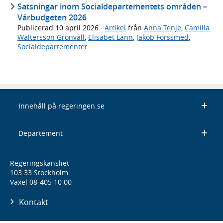
Satsningar inom Socialdepartementets områden –
Vårbudgeten 2026
Publicerad
10 april 2026
·
Artikel
från
Anna Tenje
,
Camilla
Waltersson Grönvall
,
Elisabet Lann
,
Jakob Forssmed
,
Socialdepartementet
Innehåll på regeringen.se
Departement
Regeringskansliet
103 33 Stockholm
Växel 08-405 10 00
Kontakt