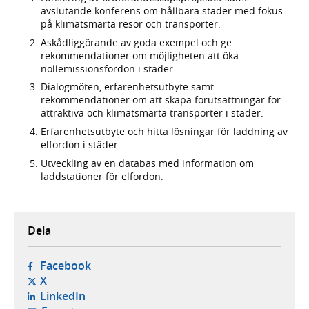
avslutande konferens om hållbara städer med fokus
på klimatsmarta resor och transporter.
Askådliggörande av goda exempel och ge
rekommendationer om möjligheten att öka
nollemissionsfordon i städer.
Dialogmöten, erfarenhetsutbyte samt
rekommendationer om att skapa förutsättningar för
attraktiva och klimatsmarta transporter i städer.
Erfarenhetsutbyte och hitta lösningar för laddning av
elfordon i städer.
Utveckling av en databas med information om
laddstationer för elfordon.
Dela
- öppnas i ny flik, extern webbplats,
Facebook
- öppnas i ny flik, extern webbplats,
X
- öppnas i ny flik, extern webbplats,
LinkedIn