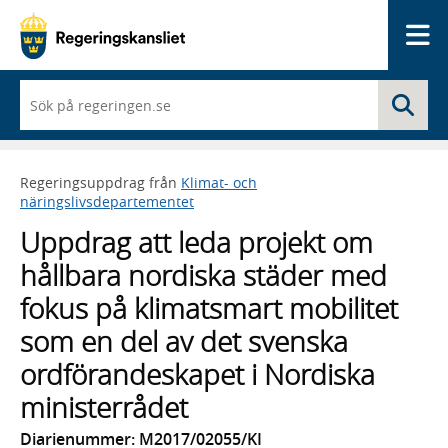
Me
När
Sö
du
börjar
skriva
så
Regeringsuppdrag från
Klimat- och
framträder
näringslivsdepartementet
en
lista
Uppdrag att leda projekt om
med
sökförslag
hållbara nordiska städer med
fokus på klimatsmart mobilitet
som en del av det svenska
ordförandeskapet i Nordiska
ministerrådet
Diarienummer: M2017/02055/KI