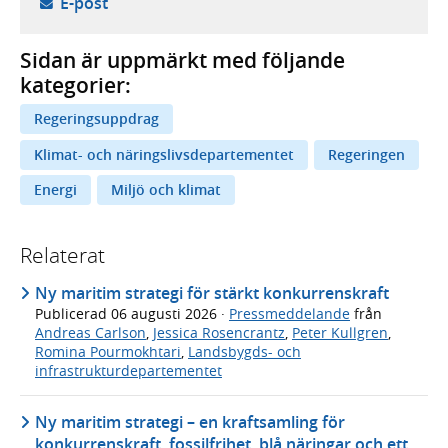
- öppnar din e-postklient,
E-post
Sidan är uppmärkt med följande
kategorier:
Regeringsuppdrag
Klimat- och näringslivsdepartementet
Regeringen
Energi
Miljö och klimat
Relaterat
Ny maritim strategi för stärkt konkurrenskraft
Publicerad
06 augusti 2026
·
Pressmeddelande
från
Andreas Carlson
,
Jessica Rosencrantz
,
Peter Kullgren
,
Romina Pourmokhtari
,
Landsbygds- och
infrastrukturdepartementet
Ny maritim strategi – en kraftsamling för
konkurrenskraft, fossilfrihet, blå näringar och ett