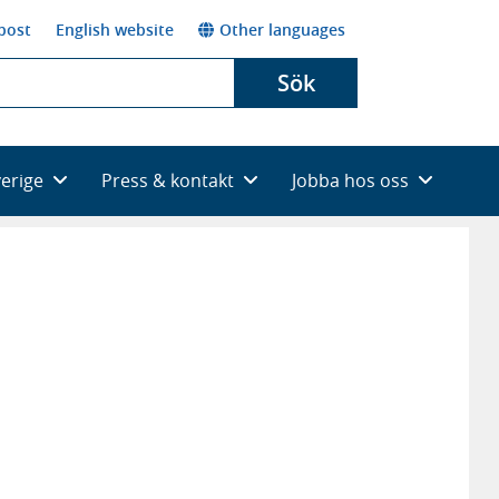
post
English website
Other languages
Sök
verige
Press & kontakt
Jobba hos oss