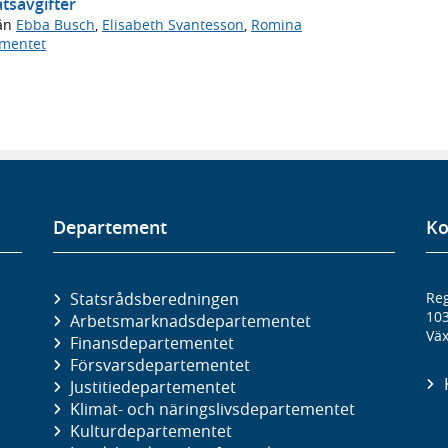
ätsavgifter
ån
Ebba Busch
,
Elisabeth Svantesson
,
Romina
ementet
Departement
Ko
Statsrådsberedningen
Reg
10
Arbetsmarknads­departementet
Väx
Finans­departementet
Försvars­departementet
Justitie­departementet
Klimat- och näringslivs­departementet
Kultur­departementet