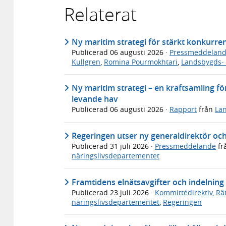
Relaterat
Ny maritim strategi för stärkt konkurre
Publicerad
06 augusti 2026
·
Pressmeddelan
Kullgren
,
Romina Pourmokhtari
,
Landsbygds- 
Ny maritim strategi – en kraftsamling för
levande hav
Publicerad
06 augusti 2026
·
Rapport
från
Lan
Regeringen utser ny generaldirektör och
Publicerad
31 juli 2026
·
Pressmeddelande
fr
näringslivsdepartementet
Framtidens elnätsavgifter och indelning p
Publicerad
23 juli 2026
·
Kommittédirektiv
,
Rä
näringslivsdepartementet
,
Regeringen