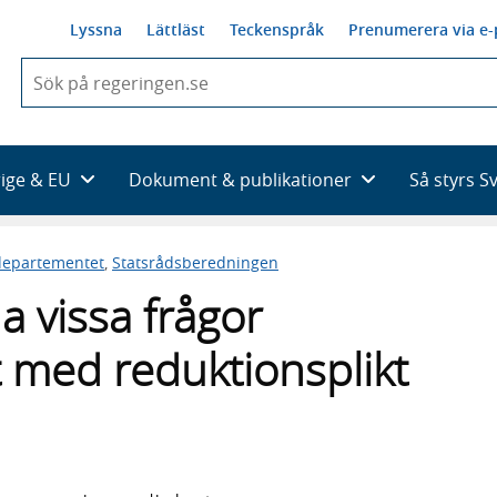
Lyssna
Lättläst
Teckenspråk
Prenumerera via e-
När
du
börjar
skriva
så
rige & EU
Dokument & publikationer
Så styrs S
framträder
en
lista
sdepartementet
,
Statsrådsberedningen
med
sökförslag
a vissa frågor
 med reduktionsplikt