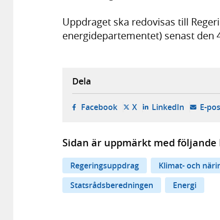
Uppdraget ska redovisas till Regeri
energidepartementet) senast den 4
Dela
- öppnas i ny flik, extern w
- öppnas i ny flik, ext
- öppnas i
Facebook
X
LinkedIn
E-pos
Sidan är uppmärkt med följande 
Regeringsuppdrag
Klimat- och när
Statsrådsberedningen
Energi