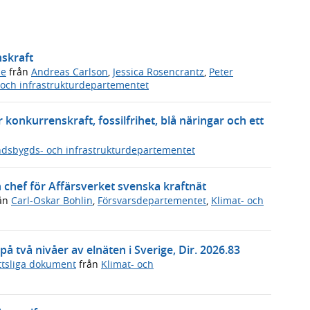
nskraft
de
från
Andreas Carlson
,
Jessica Rosencrantz
,
Peter
och infrastrukturdepartementet
 konkurrenskraft, fossilfrihet, blå näringar och ett
dsbygds- och infrastrukturdepartementet
 chef för Affärsverket svenska kraftnät
ån
Carl-Oskar Bohlin
,
Försvarsdepartementet
,
Klimat- och
å två nivåer av elnäten i Sverige, Dir. 2026.83
ttsliga dokument
från
Klimat- och