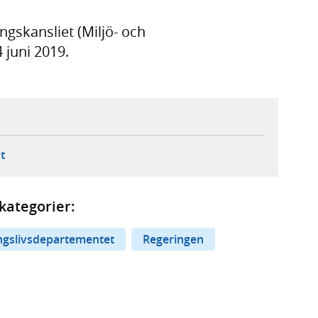
ngskansliet (Miljö- och
 juni 2019.
ebbplats,
ern webbplats,
 ny flik, extern webbplats,
- öppnar din e-postklient,
t
kategorier:
ingslivsdepartementet
Regeringen