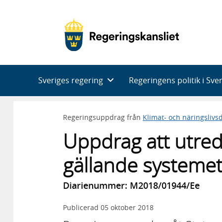
Huvudnavigering
Sveriges regering
Regeringens politik i Sve
Regeringsuppdrag från
Klimat- och näringsliv
Uppdrag att utred
gällande systemet
Diarienummer: M2018/01944/Ee
Publicerad
05 oktober 2018