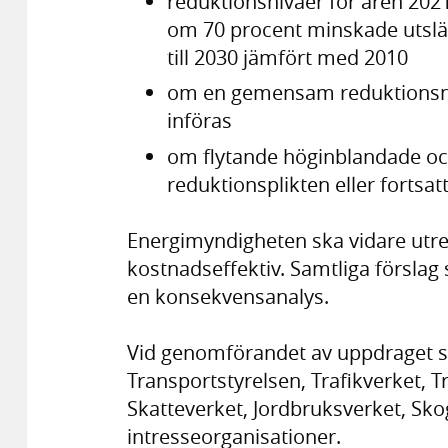
reduktionsnivåer för åren 2021 
om 70 procent minskade utsläpp
till 2030 jämfört med 2010
om en gemensam reduktionsniv
införas
om flytande höginblandade oc
reduktionsplikten eller fortsat
Energimyndigheten ska vidare utre
kostnadseffektiv. Samtliga försla
en konsekvensanalys.
Vid genomförandet av uppdraget 
Transportstyrelsen, Trafikverket, T
Skatteverket, Jordbruksverket, Sk
intresseorganisationer.