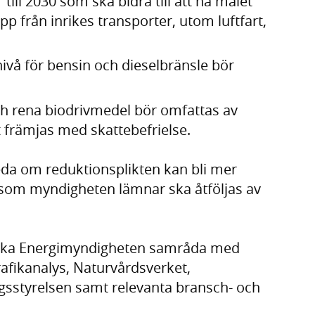
till 2030 som ska bidra till att nå målet
 från inrikes transporter, utom luftfart,
å för bensin och dieselbränsle bör
h rena biodrivmedel bör omfattas av
t främjas med skattebefrielse.
da om reduktionsplikten kan bli mer
g som myndigheten lämnar ska åtföljas av
ska Energimyndigheten samråda med
rafikanalys, Naturvårdsverket,
ogsstyrelsen samt relevanta bransch- och