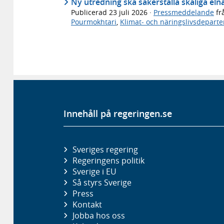
Ny utredning ska säkerställa skäliga eln
Publicerad
23 juli 2026
·
Pressmeddelande
fr
Pourmokhtari
,
Klimat- och näringslivsdepart
Innehåll på regeringen.se
Sveriges regering
Regeringens politik
Sverige i EU
Så styrs Sverige
Press
Kontakt
Jobba hos oss