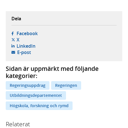
Dela
- öppnas i ny flik, extern webbplats,
Facebook
- öppnas i ny flik, extern webbplats,
X
- öppnas i ny flik, extern webbplats,
LinkedIn
- öppnar din e-postklient,
E-post
Sidan är uppmärkt med följande
kategorier:
Regeringsuppdrag
Regeringen
Utbildningsdepartementet
Högskola, forskning och rymd
Relaterat