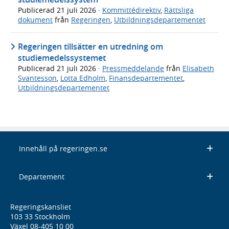
Publicerad
21 juli 2026
·
Kommittédirektiv
,
Rättsliga
dokument
från
Regeringen
,
Utbildningsdepartementet
Regeringen tillsätter en utredning om
studiemedelssystemet
Publicerad
21 juli 2026
·
Pressmeddelande
från
Elisabeth
Svantesson
,
Lotta Edholm
,
Finansdepartementet
,
Utbildningsdepartementet
Innehåll på regeringen.se
Departement
Regeringskansliet
103 33 Stockholm
Växel 08-405 10 00