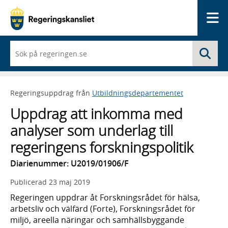
Me
När
Sö
du
börjar
skriva
så
Regeringsuppdrag från
Utbildningsdepartementet
framträder
en
Uppdrag att inkomma med
lista
med
analyser som underlag till
sökförslag
regeringens forskningspolitik
Diarienummer: U2019/01906/F
Publicerad
23 maj 2019
Regeringen uppdrar åt Forskningsrådet för hälsa,
arbetsliv och välfärd (Forte), Forskningsrådet för
miljö, areella näringar och samhällsbyggande