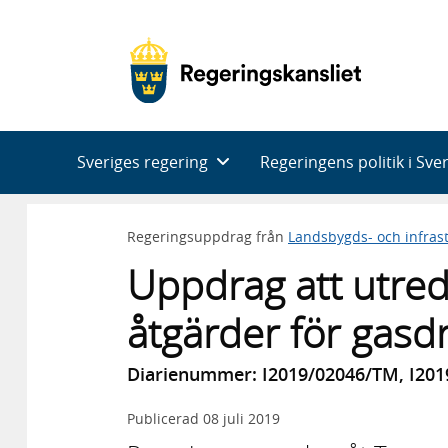
Huvudnavigering
Sveriges regering
Regeringens politik i Sve
Regeringsuppdrag från
Landsbygds- och infras
Uppdrag att utre
åtgärder för gasd
Diarienummer: I2019/02046/TM, I20
Publicerad
08 juli 2019