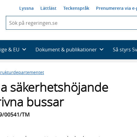
Lyssna
Lättläst
Teckenspråk
Prenumerera via e-
När
du
börjar
skriva
så
rige & EU
Dokument & publikationer
Så styrs S
framträder
en
lista
trukturdepartementet
med
sökförslag
da säkerhetshöjande
rivna bussar
19/00541/TM