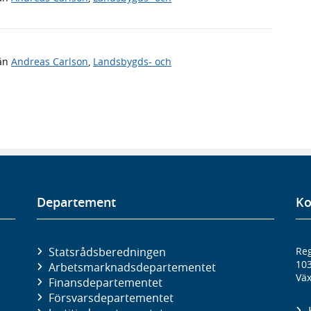
ån
Andreas Carlson
,
Landsbygds- och
Departement
Ko
Statsrådsberedningen
Reg
10
Arbetsmarknads­departementet
Väx
Finans­departementet
Försvars­departementet