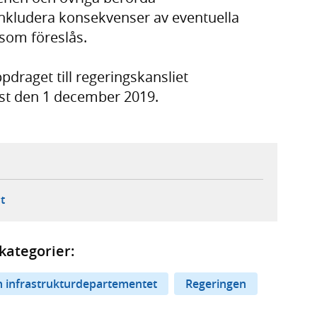
nkludera konsekvenser av eventuella
 som föreslås.
pdraget till regeringskansliet
ast den 1 december 2019.
ebbplats,
ern webbplats,
 ny flik, extern webbplats,
- öppnar din e-postklient,
t
kategorier:
 infrastrukturdepartementet
Regeringen