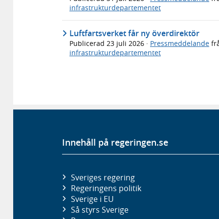
infrastrukturdepartementet
Luftfartsverket får ny överdirektör
Publicerad
23 juli 2026
·
Pressmeddelande
fr
infrastrukturdepartementet
Innehåll på regeringen.se
Sveriges regering
Regeringens politik
Sverige i EU
Så styrs Sverige