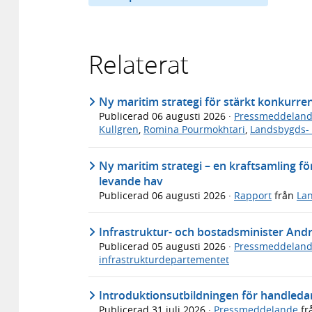
Relaterat
Ny maritim strategi för stärkt konkurre
Publicerad
06 augusti 2026
·
Pressmeddelan
Kullgren
,
Romina Pourmokhtari
,
Landsbygds- 
Ny maritim strategi – en kraftsamling för
levande hav
Publicerad
06 augusti 2026
·
Rapport
från
Lan
Infrastruktur- och bostadsminister An
Publicerad
05 augusti 2026
·
Pressmeddelan
infrastrukturdepartementet
Introduktionsutbildningen för handledar
Publicerad
31 juli 2026
·
Pressmeddelande
fr