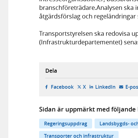
branschföreträdare.Analysen ska i
åtgärdsförslag och regeländringar
Transportstyrelsen ska redovisa up
(Infrastrukturdepartementet) sen
Dela
- öppnas i ny flik, extern w
- öppnas i ny flik, ext
- öppnas i
Facebook
X
LinkedIn
E-pos
Sidan är uppmärkt med följande 
Regeringsuppdrag
Landsbygds- och
Transporter och infrastruktur