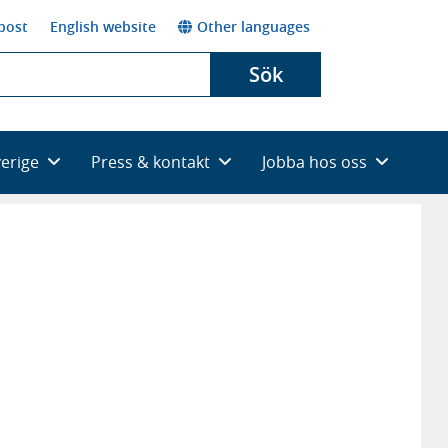
post
English website
Other languages
Sök
verige
Press & kontakt
Jobba hos oss