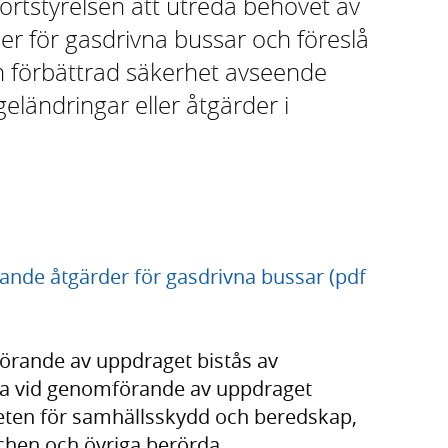
rtstyrelsen att utreda behovet av
er för gasdrivna bussar och föreslå
n förbättrad säkerhet avseende
eländringar eller åtgärder i
ande åtgärder för gasdrivna bussar (pdf
örande av uppdraget bistås av
ska vid genomförande av uppdraget
ten för samhällsskydd och beredskap,
chen och övriga berörda