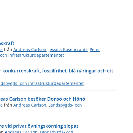
nskraft
de
från
Andreas Carlson
,
Jessica Rosencrantz
,
Peter
och infrastrukturdepartementet
 konkurrenskraft, fossilfrihet, blå näringar och ett
dsbygds- och infrastrukturdepartementet
dreas Carlson besöker Donsö och Hönö
de
från
Andreas Carlson
,
Landsbygds- och
e vid privat övningskörning slopas
ån
Andreas Carlson
,
Landsbygds- och