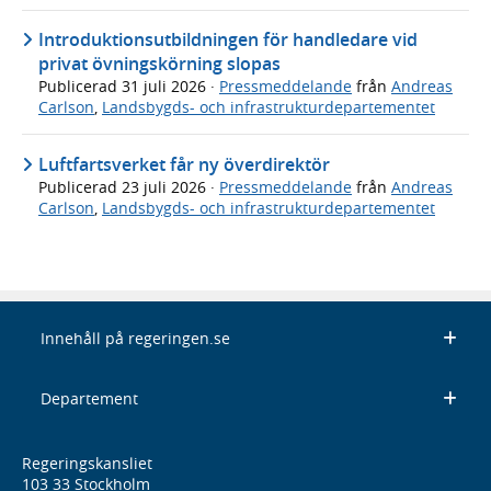
Introduktionsutbildningen för handledare vid
privat övningskörning slopas
Publicerad
31 juli 2026
·
Pressmeddelande
från
Andreas
Carlson
,
Landsbygds- och infrastrukturdepartementet
Luftfartsverket får ny överdirektör
Publicerad
23 juli 2026
·
Pressmeddelande
från
Andreas
Carlson
,
Landsbygds- och infrastrukturdepartementet
Innehåll på regeringen.se
Departement
Regeringskansliet
103 33 Stockholm