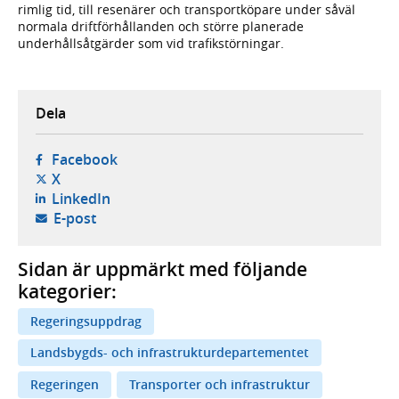
rimlig tid, till resenärer och transportköpare under såväl
normala driftförhållanden och större planerade
underhållsåtgärder som vid trafikstörningar.
Dela
- öppnas i ny flik, extern webbplats,
Facebook
- öppnas i ny flik, extern webbplats,
X
- öppnas i ny flik, extern webbplats,
LinkedIn
- öppnar din e-postklient,
E-post
Sidan är uppmärkt med följande
kategorier:
Regeringsuppdrag
Landsbygds- och infrastrukturdepartementet
Regeringen
Transporter och infrastruktur