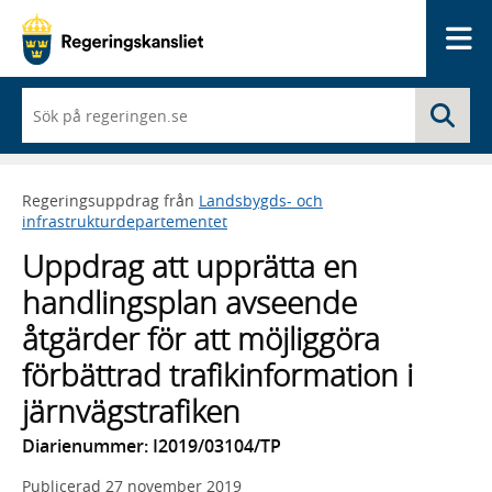
Me
När
Sö
du
börjar
skriva
så
Regeringsuppdrag från
Landsbygds- och
framträder
infrastrukturdepartementet
en
lista
Uppdrag att upprätta en
med
sökförslag
handlingsplan avseende
åtgärder för att möjliggöra
förbättrad trafikinformation i
järnvägstrafiken
Diarienummer: I2019/03104/TP
Publicerad
27 november 2019