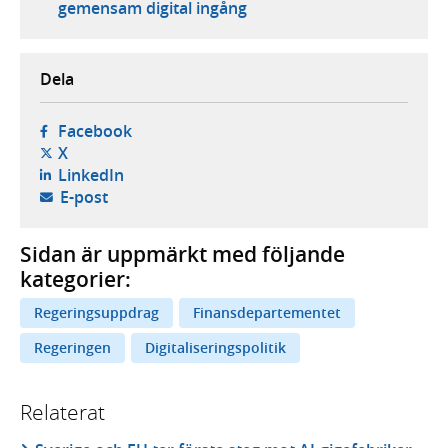
gemensam digital ingång
Dela
- öppnas i ny flik, extern webbplats,
Facebook
- öppnas i ny flik, extern webbplats,
X
- öppnas i ny flik, extern webbplats,
LinkedIn
- öppnar din e-postklient,
E-post
Sidan är uppmärkt med följande
kategorier:
Regeringsuppdrag
Finansdepartementet
Regeringen
Digitaliseringspolitik
Relaterat