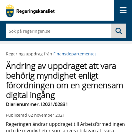
Me
När
Sö
du
börjar
skriva
så
Regeringsuppdrag från
Finansdepartementet
framträder
en
Ändring av uppdraget att vara
lista
med
behörig myndighet enligt
sökförslag
förordningen om en gemensam
digital ingång
Diarienummer: I2021/02831
Publicerad
02 november 2021
Regeringen ändrar uppdraget till Arbetsförmedlingen
och de myndigheter som anges i bilagan att vara