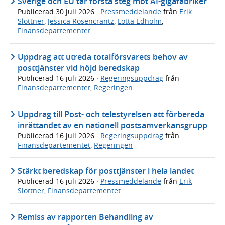
Sverige och EU tar första steg mot AI-gigafabriker
Publicerad
30 juli 2026
·
Pressmeddelande
från
Erik
Slottner
,
Jessica Rosencrantz
,
Lotta Edholm
,
Finansdepartementet
Uppdrag att utreda totalförsvarets behov av
posttjänster vid höjd beredskap
Publicerad
16 juli 2026
·
Regeringsuppdrag
från
Finansdepartementet
,
Regeringen
Uppdrag till Post- och telestyrelsen att förbereda
inrättandet av en nationell postsamverkansgrupp
Publicerad
16 juli 2026
·
Regeringsuppdrag
från
Finansdepartementet
,
Regeringen
Stärkt beredskap för posttjänster i hela landet
Publicerad
16 juli 2026
·
Pressmeddelande
från
Erik
Slottner
,
Finansdepartementet
Remiss av rapporten Behandling av