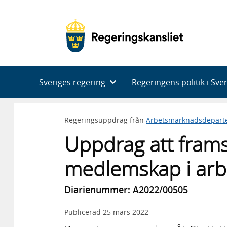
Huvudnavigering
Sveriges regering
Regeringens politik i Sve
Regeringsuppdrag från
Arbetsmarknadsdepart
Uppdrag att framst
medlemskap i arb
Diarienummer: A2022/00505
Publicerad
25 mars 2022