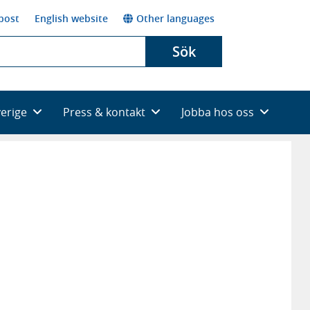
post
English website
Other languages
Sök
verige
Press & kontakt
Jobba hos oss