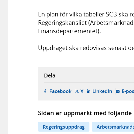
En plan för vilka tabeller SCB ska 
Regeringskansliet (Arbetsmarkna
Finansdepartementet).
Uppdraget ska redovisas senast de
Dela
- öppnas i ny flik, extern w
- öppnas i ny flik, ext
- öppnas i
Facebook
X
LinkedIn
E-pos
Sidan är uppmärkt med följande 
Regeringsuppdrag
Arbetsmarknad