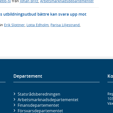
ebb-tv
från
Johan Britz
,
Arbetsmarknadsdepartementet
as utbildningsutbud bättre kan svara upp mot
ån
Erik Slottner
,
Lotta Edholm
,
Parisa Liljestrand
,
Departement
Ko
Statsrådsberedningen
Reg
10
Arbetsmarknads­departementet
Väx
Finans­departementet
Försvars­departementet