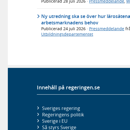
Publicerad
28 juli 2026
·
Pressmeddelande
,
W
Ny utredning ska se över hur lärosäten
arbetsmarknadens behov
Publicerad
24 juli 2026
·
Pressmeddelande
fr
Utbildningsdepartementet
Innehåll på regeringen.se
Sveriges regering
Regeringens politik
Sverige i EU
Så styrs Sverige