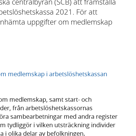
ska centralbyrån (SCB) att framställa
betslöshetskassa 2021. För att
CB inhämta uppgifter om medlemskap
k om medlemskap i arbetslöshetskassan
 om medlemskap, samt start- och
er, från arbetslöshetskassornas
öra sambearbetningar med andra register
m tydliggör i vilken utsträckning individer
i olika delar av befolkningen.