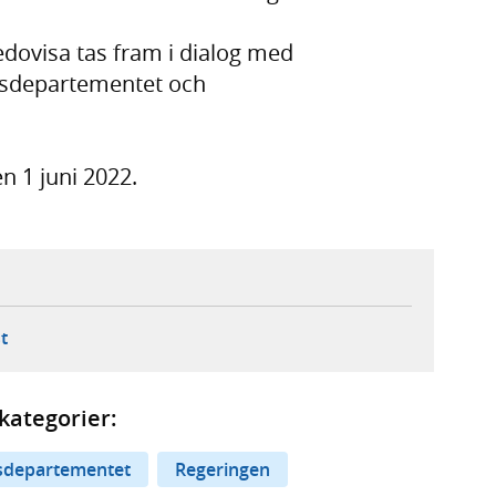
redovisa tas fram i dialog med
dsdepartementet och
n 1 juni 2022.
ebbplats,
ern webbplats,
 ny flik, extern webbplats,
- öppnar din e-postklient,
t
kategorier:
sdepartementet
Regeringen