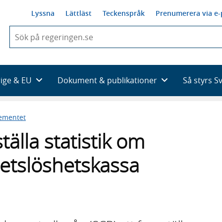
Lyssna
Lättläst
Teckenspråk
Prenumerera via e-
När
du
börjar
skriva
så
rige & EU
Dokument & publikationer
Så styrs S
framträder
en
lista
ementet
med
sökförslag
älla statistik om
etslöshetskassa