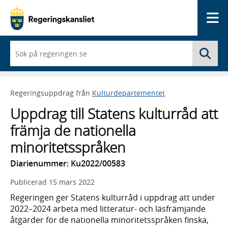
Me
När
Sö
du
börjar
skriva
så
Regeringsuppdrag från
Kulturdepartementet
framträder
en
Uppdrag till Statens kulturråd att
lista
med
främja de nationella
sökförslag
minoritetsspråken
Diarienummer: Ku2022/00583
Publicerad
15 mars 2022
Regeringen ger Statens kulturråd i uppdrag att under
2022–2024 arbeta med litteratur- och läsfrämjande
åtgärder för de nationella minoritetsspråken finska,