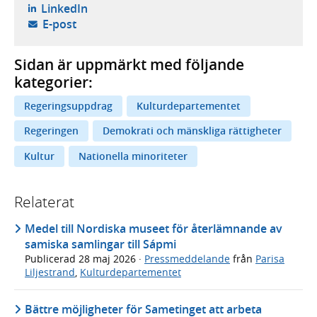
- öppnas i ny flik, extern webbplats,
LinkedIn
- öppnar din e-postklient,
E-post
Sidan är uppmärkt med följande
kategorier:
Regeringsuppdrag
Kulturdepartementet
Regeringen
Demokrati och mänskliga rättigheter
Kultur
Nationella minoriteter
Relaterat
Medel till Nordiska museet för återlämnande av
samiska samlingar till Sápmi
Publicerad
28 maj 2026
·
Pressmeddelande
från
Parisa
Liljestrand
,
Kulturdepartementet
Bättre möjligheter för Sametinget att arbeta