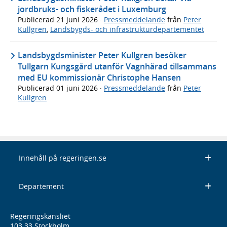
jordbruks- och fiskerådet i Luxemburg
Publicerad
21 juni 2026
·
Pressmeddelande
från
Peter
Kullgren
,
Landsbygds- och infrastrukturdepartementet
Landsbygdsminister Peter Kullgren besöker
Tullgarn Kungsgård utanför Vagnhärad tillsammans
med EU kommissionär Christophe Hansen
Publicerad
01 juni 2026
·
Pressmeddelande
från
Peter
Kullgren
Innehåll på regeringen.se
Departement
Regeringskansliet
103 33 Stockholm