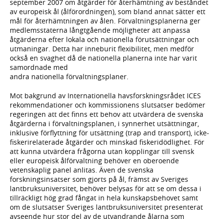
september 2007 om åtgärder för återhämtning av beståndet
av europeisk ål (ålförordningen), som bland annat sätter ett
mål för återhämtningen av ålen. Förvaltningsplanerna ger
medlemsstaterna långtgående möjligheter att anpassa
åtgärderna efter lokala och nationella förutsättningar och
utmaningar. Detta har inneburit flexibilitet, men medför
också en svaghet då de nationella planerna inte har varit
samordnade med
andra nationella förvaltningsplaner.
Mot bakgrund av Internationella havsforskningsrådet ICES
rekommendationer och kommissionens slutsatser bedömer
regeringen att det finns ett behov att utvärdera de svenska
åtgärderna i förvaltningsplanen, i synnerhet utsättningar,
inklusive förflyttning för utsättning (trap and transport), icke-
fiskerirelaterade åtgärder och minskad fiskeridödlighet. För
att kunna utvärdera frågorna utan kopplingar till svensk
eller europeisk ålförvaltning behöver en oberoende
vetenskaplig panel anlitas. Även de svenska
forskningsinsatser som gjorts på ål, främst av Sveriges
lantbruksuniversitet, behöver belysas för att se om dessa i
tillräckligt hög grad fångat in hela kunskapsbehovet samt
om de slutsatser Sveriges lantbruksuniversitet presenterat
avseende hur stor del av de utvandrande ålarna som