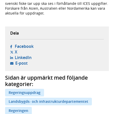
svenskt fiske tar upp ska ses i förhållande till ICES uppgifter.
Forskare från Asien, Australien eller Nordamerika kan vara
aktuella för uppdraget.
Dela
- öppnas i ny flik, extern webbplats,
Facebook
- öppnas i ny flik, extern webbplats,
X
- öppnas i ny flik, extern webbplats,
LinkedIn
- öppnar din e-postklient,
E-post
Sidan är uppmärkt med följande
kategorier:
Regeringsuppdrag
Landsbygds- och infrastrukturdepartementet
Regeringen