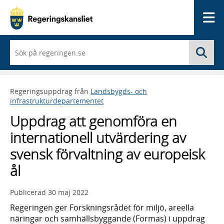
Me
När
Sö
du
börjar
skriva
så
Regeringsuppdrag från
Landsbygds- och
framträder
infrastrukturdepartementet
en
lista
Uppdrag att genomföra en
med
sökförslag
internationell utvärdering av
svensk förvaltning av europeisk
ål
Publicerad
30 maj 2022
Regeringen ger Forskningsrådet för miljö, areella
näringar och samhällsbyggande (Formas) i uppdrag