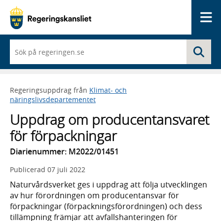
Me
När
Sö
du
börjar
skriva
så
Regeringsuppdrag från
Klimat- och
framträder
näringslivsdepartementet
en
lista
Uppdrag om producentansvaret
med
sökförslag
för förpackningar
Diarienummer: M2022/01451
Publicerad
07 juli 2022
Naturvårdsverket ges i uppdrag att följa utvecklingen
av hur förordningen om producentansvar för
förpackningar (förpackningsförordningen) och dess
tillämpning främjar att avfallshanteringen för