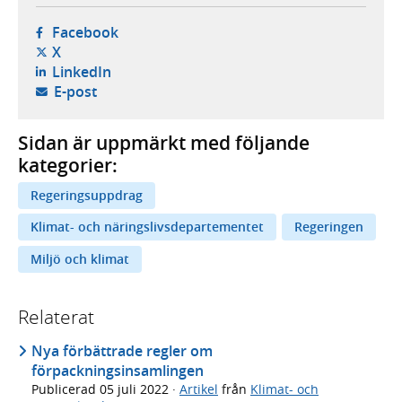
- öppnas i ny flik, extern webbplats,
Facebook
- öppnas i ny flik, extern webbplats,
X
- öppnas i ny flik, extern webbplats,
LinkedIn
- öppnar din e-postklient,
E-post
Sidan är uppmärkt med följande
kategorier:
Regeringsuppdrag
Klimat- och näringslivsdepartementet
Regeringen
Miljö och klimat
Relaterat
Nya förbättrade regler om
förpackningsinsamlingen
Publicerad
05 juli 2022
·
Artikel
från
Klimat- och