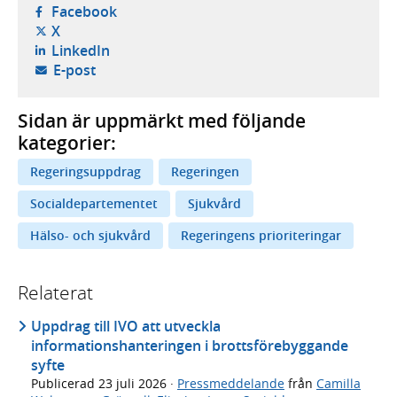
- öppnas i ny flik, extern webbplats,
Facebook
- öppnas i ny flik, extern webbplats,
X
- öppnas i ny flik, extern webbplats,
LinkedIn
- öppnar din e-postklient,
E-post
Sidan är uppmärkt med följande
kategorier:
Regeringsuppdrag
Regeringen
Socialdepartementet
Sjukvård
Hälso- och sjukvård
Regeringens prioriteringar
Relaterat
Uppdrag till IVO att utveckla
informationshanteringen i brottsförebyggande
syfte
Publicerad
23 juli 2026
·
Pressmeddelande
från
Camilla