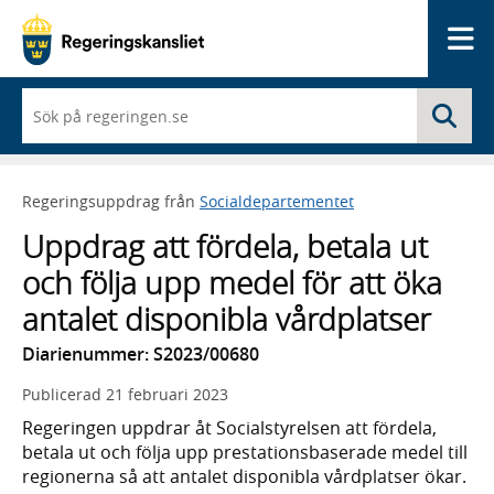
Me
När
Sö
du
börjar
skriva
så
Regeringsuppdrag från
Socialdepartementet
framträder
en
Uppdrag att fördela, betala ut
lista
med
och följa upp medel för att öka
sökförslag
antalet disponibla vårdplatser
Diarienummer: S2023/00680
Publicerad
21 februari 2023
Regeringen uppdrar åt Socialstyrelsen att fördela,
betala ut och följa upp prestationsbaserade medel till
regionerna så att antalet disponibla vårdplatser ökar.