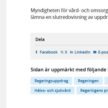
Myndigheten för vård- och omsorgs
lämna en slutredovisning av uppdra
Dela
- öppnas i ny flik, extern w
- öppnas i ny flik, ext
- öppnas i
Facebook
X
LinkedIn
E-pos
Sidan är uppmärkt med följande 
Regeringsuppdrag
Regeringen
Hälso- och sjukvård
Regeringens pr