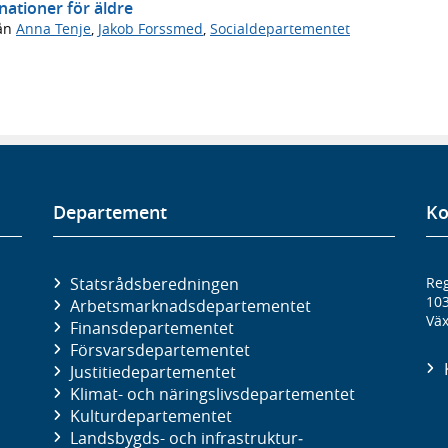
ationer för äldre
ån
Anna Tenje
,
Jakob Forssmed
,
Socialdepartementet
Departement
Ko
Statsrådsberedningen
Reg
10
Arbetsmarknads­departementet
Väx
Finans­departementet
Försvars­departementet
Justitie­departementet
Klimat- och näringslivs­departementet
Kultur­departementet
Landsbygds- och infrastruktur­