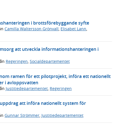
onshanteringen i brottsförebyggande syfte
ån
Camilla Waltersson Grönvall
,
Elisabet Lann
,
omsorg att utveckla informationshanteringen i
rån
Regeringen
,
Socialdepartementet
om ramen för ett pilotprojekt, införa ett nationellt
er i avloppsvatten
rån
Justitiedepartementet
,
Regeringen
ppdrag att införa nationellt system för
ån
Gunnar Strömmer
,
Justitiedepartementet