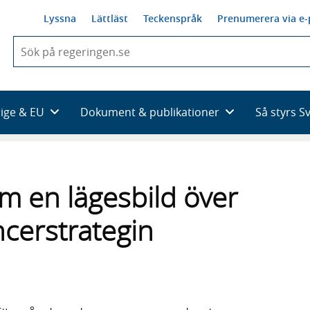
Lyssna
Lättläst
Teckenspråk
Prenumerera via e-
När
du
börjar
skriva
så
rige & EU
Dokument & publikationer
Så styrs S
framträder
en
lista
med
sökförslag
am en lägesbild över
ncerstrategin