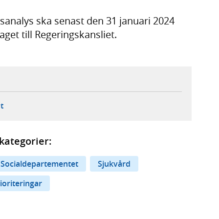
analys ska senast den 31 januari 2024
get till Regeringskansliet.
ebbplats,
ern webbplats,
 ny flik, extern webbplats,
- öppnar din e-postklient,
t
kategorier:
Socialdepartementet
Sjukvård
ioriteringar