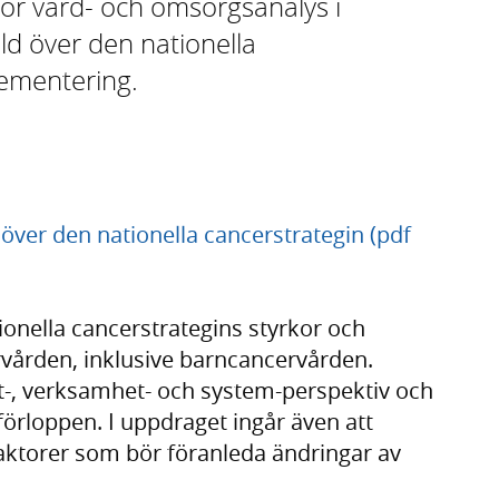
ör vård- och omsorgsanalys i
ld över den nationella
lementering.
 över den nationella cancerstrategin (pdf
ionella cancerstrategins styrkor och
rvården, inklusive barncancervården.
nt-, verksamhet- och system-perspektiv och
örloppen. I uppdraget ingår även att
faktorer som bör föranleda ändringar av