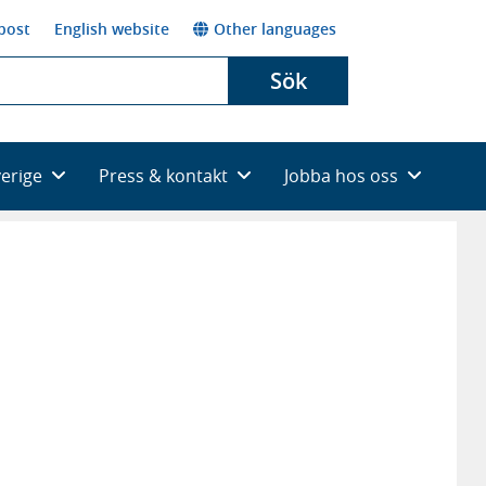
post
English website
Other languages
Sök
verige
Press & kontakt
Jobba hos oss