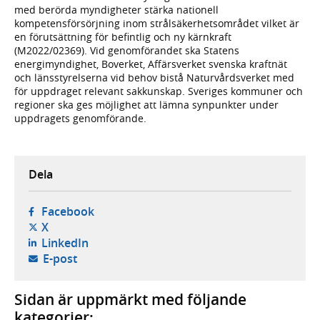
med berörda myndigheter stärka nationell
kompetensförsörjning inom strålsäkerhetsområdet vilket är
en förutsättning för befintlig och ny kärnkraft
(M2022/02369). Vid genomförandet ska Statens
energimyndighet, Boverket, Affärsverket svenska kraftnät
och länsstyrelserna vid behov bistå Naturvårdsverket med
för uppdraget relevant sakkunskap. Sveriges kommuner och
regioner ska ges möjlighet att lämna synpunkter under
uppdragets genomförande.
Dela
- öppnas i ny flik, extern webbplats,
Facebook
- öppnas i ny flik, extern webbplats,
X
- öppnas i ny flik, extern webbplats,
LinkedIn
- öppnar din e-postklient,
E-post
Sidan är uppmärkt med följande
kategorier: