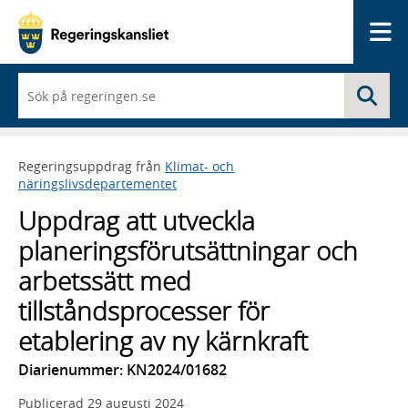
Me
När
Sö
du
börjar
skriva
så
Regeringsuppdrag från
Klimat- och
framträder
näringslivsdepartementet
en
lista
Uppdrag att utveckla
med
sökförslag
planeringsförutsättningar och
arbetssätt med
tillståndsprocesser för
etablering av ny kärnkraft
Diarienummer: KN2024/01682
Publicerad
29 augusti 2024