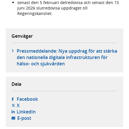
senast den 5 februari delredovisa och senast den 15
juni 2026 slutredovisa uppdraget till
Regeringskansliet.
Genvägar
Pressmeddelande: Nya uppdrag för att stärka
den nationella digitala infrastrukturen för
hälso- och sjukvården
Dela
- öppnas i ny flik, extern webbplats,
Facebook
- öppnas i ny flik, extern webbplats,
X
- öppnas i ny flik, extern webbplats,
LinkedIn
- öppnar din e-postklient,
E-post