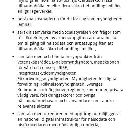
myndighet inom hälso- och sjukvårdssektorn ska
tillhandahålla en eller flera säkra behandlingsmiljöer
enligt regelverket.
beräkna kostnaderna för de förslag som myndigheten
lämnar,
särskilt samverka med Socialstyrelsen om frågor som
rör fördelningen av arbetsuppgiften att fatta beslut
om tillgång till hälsodata och arbetsuppgiften att
tillhandahålla säkra behandlingsmiljöer,
samtala med och hämta in synpunkter från
Vetenskapsrådet, E-hälsomyndigheten, Inspektionen
för vård och omsorg, RISE,
Integritetsskyddsmyndigheten,
Etikprövningsmyndigheten, Myndigheten för digital
förvaltning, Folkhälsomyndigheten, Sveriges
Kommuner och Regioner, regioner, kommuner, privata
vårdgivare, forskningsaktörer och övriga
hälsodatainnehavare och -användare samt andra
relevanta aktörer
samtala med utredaren med uppdrag att möjliggöra
en nationell digital infrastruktur för hälsodata och
bistå utredaren med nödvändiga underlag,