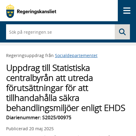
Me
När
Sö
du
börjar
skriva
så
Regeringsuppdrag från
Socialdepartementet
framträder
en
Uppdrag till Statistiska
lista
med
centralbyrån att utreda
sökförslag
förutsättningar för att
tillhandahålla säkra
behandlingsmiljöer enligt EHDS
Diarienummer: S2025/00975
Publicerad
20 maj 2025