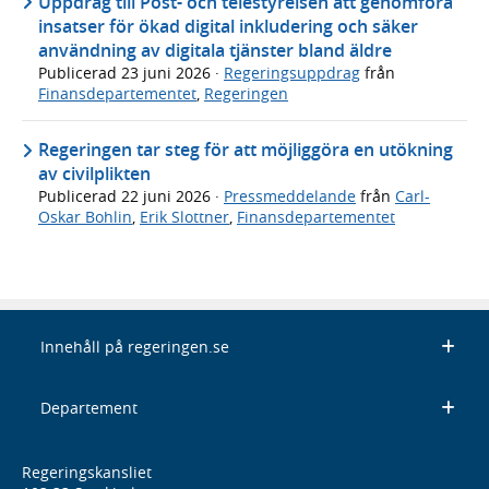
Uppdrag till Post- och telestyrelsen att genomföra
insatser för ökad digital inkludering och säker
användning av digitala tjänster bland äldre
Publicerad
23 juni 2026
·
Regeringsuppdrag
från
Finansdepartementet
,
Regeringen
Regeringen tar steg för att möjliggöra en utökning
av civilplikten
Publicerad
22 juni 2026
·
Pressmeddelande
från
Carl-
Oskar Bohlin
,
Erik Slottner
,
Finansdepartementet
Innehåll på regeringen.se
Departement
Regeringskansliet