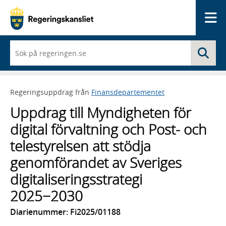
Me
När
Sö
du
börjar
skriva
så
Regeringsuppdrag från
Finansdepartementet
framträder
en
Uppdrag till Myndigheten för
lista
med
digital förvaltning och Post- och
sökförslag
telestyrelsen att stödja
genomförandet av Sveriges
digitaliseringsstrategi
2025−2030
Diarienummer: Fi2025/01188