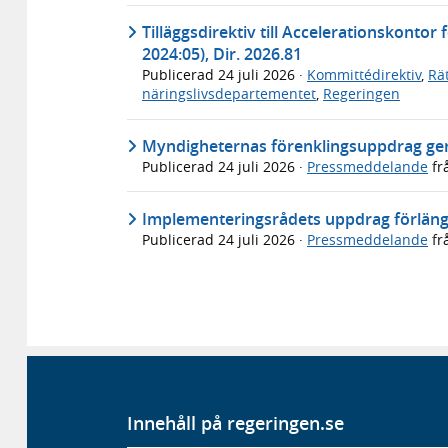
Tilläggsdirektiv till Accelerationskontor
2024:05), Dir. 2026.81
Publicerad
24 juli 2026
·
Kommittédirektiv
,
Rä
näringslivsdepartementet
,
Regeringen
Myndigheternas förenklingsuppdrag ger 
Publicerad
24 juli 2026
·
Pressmeddelande
fr
Implementeringsrådets uppdrag förlän
Publicerad
24 juli 2026
·
Pressmeddelande
fr
Innehåll på regeringen.se