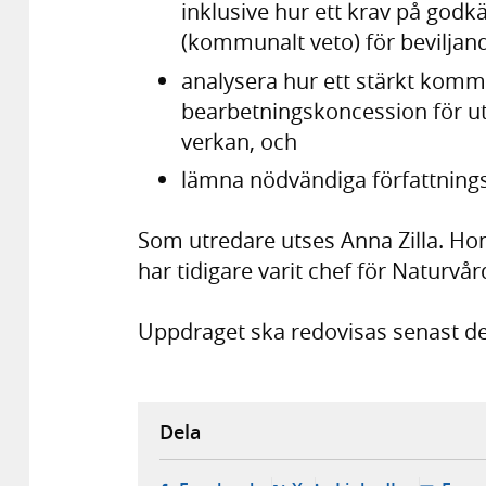
inklusive hur ett krav på go
(kommunalt veto) för beviljan
analysera hur ett stärkt komm
bearbetningskoncession för utv
verkan, och
lämna nödvändiga författnings
Som utredare utses Anna Zilla. Ho
har tidigare varit chef för Naturvå
Uppdraget ska redovisas senast de
Dela