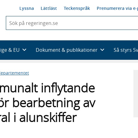
Lyssna
Lättläst
Teckenspråk
Prenumerera via e-
När
du
börjar
skriva
så
rige & EU
Dokument & publikationer
Så styrs S
framträder
en
lista
sdepartementet
med
sökförslag
munalt inflytande
ör bearbetning av
 i alunskiffer