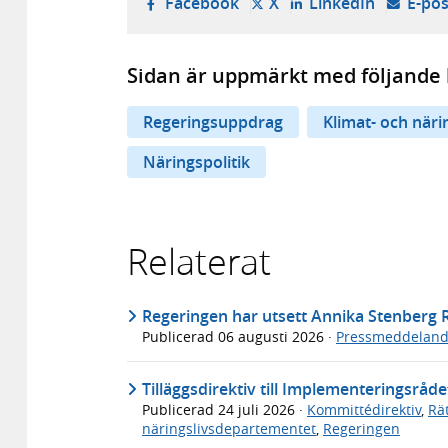
- öppnas i ny flik, extern w
- öppnas i ny flik, ext
- öppnas i
Facebook
X
LinkedIn
E-pos
Sidan är uppmärkt med följande 
Regeringsuppdrag
Klimat- och när
Näringspolitik
Relaterat
Regeringen har utsett Annika Stenberg Ry
Publicerad
06 augusti 2026
·
Pressmeddelan
Tilläggsdirektiv till Implementeringsråde
Publicerad
24 juli 2026
·
Kommittédirektiv
,
Rä
näringslivsdepartementet
,
Regeringen