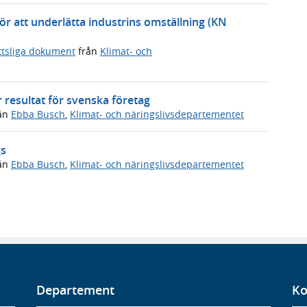
 för att underlätta industrins omställning (KN
ttsliga dokument
från
Klimat- och
resultat för svenska företag
ån
Ebba Busch
,
Klimat- och näringslivsdepartementet
gs
ån
Ebba Busch
,
Klimat- och näringslivsdepartementet
Departement
Ko