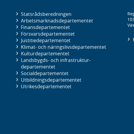
Statsrådsberedningen
Reg
10
Arbetsmarknads­departementet
Väx
Finans­departementet
Försvars­departementet
Justitie­departementet
Klimat- och näringslivs­departementet
Kultur­departementet
Landsbygds- och infrastruktur­
departementet
Social­departementet
Utbildnings­departementet
Utrikes­departementet