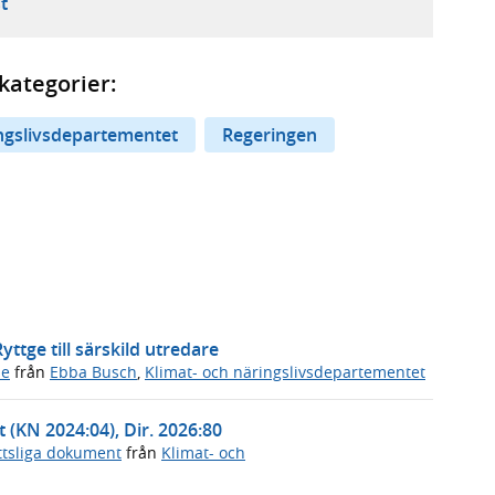
ebbplats,
ern webbplats,
 ny flik, extern webbplats,
- öppnar din e-postklient,
t
kategorier:
ingslivsdepartementet
Regeringen
ttge till särskild utredare
de
från
Ebba Busch
,
Klimat- och näringslivsdepartementet
t (KN 2024:04), Dir. 2026:80
ttsliga dokument
från
Klimat- och