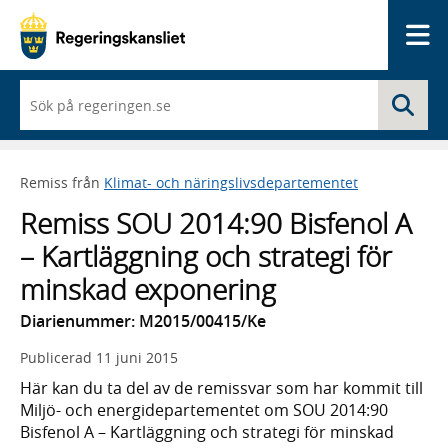
Me
När
Sö
du
börjar
skriva
så
Remiss från
Klimat- och näringslivsdepartementet
framträder
en
Remiss SOU 2014:90 Bisfenol A
lista
med
– Kartläggning och strategi för
sökförslag
minskad exponering
Diarienummer: M2015/00415/Ke
Publicerad
11 juni 2015
Här kan du ta del av de remissvar som har kommit till
Miljö- och energidepartementet om SOU 2014:90
Bisfenol A – Kartläggning och strategi för minskad