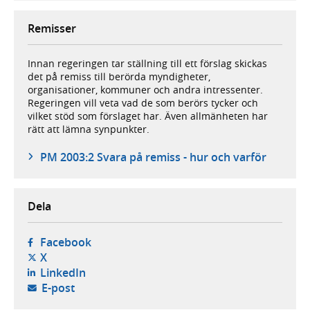
Remisser
Innan regeringen tar ställning till ett förslag skickas
det på remiss till berörda myndigheter,
organisationer, kommuner och andra intressenter.
Regeringen vill veta vad de som berörs tycker och
vilket stöd som förslaget har. Även allmänheten har
rätt att lämna synpunkter.
PM 2003:2 Svara på remiss - hur och varför
Dela
- öppnas i ny flik, extern webbplats,
Facebook
- öppnas i ny flik, extern webbplats,
X
- öppnas i ny flik, extern webbplats,
LinkedIn
- öppnar din e-postklient,
E-post