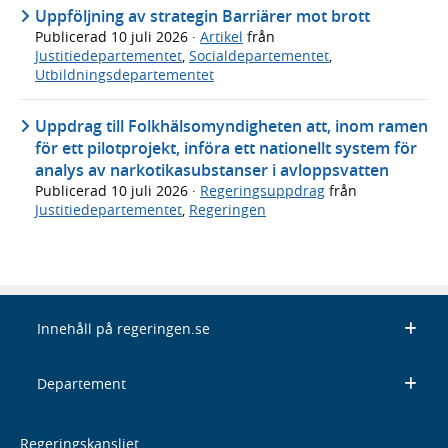
Uppföljning av strategin Barriärer mot brott
Publicerad
10 juli 2026
·
Artikel
från
Justitiedepartementet
,
Socialdepartementet
,
Utbildningsdepartementet
Uppdrag till Folkhälsomyndigheten att, inom ramen
för ett pilotprojekt, införa ett nationellt system för
analys av narkotikasubstanser i avloppsvatten
Publicerad
10 juli 2026
·
Regeringsuppdrag
från
Justitiedepartementet
,
Regeringen
Innehåll på regeringen.se
Departement
Regeringskansliet