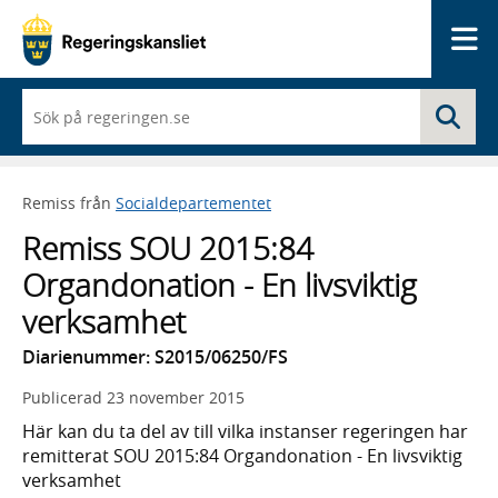
Me
När
Sö
du
börjar
skriva
så
Remiss från
Socialdepartementet
framträder
en
Remiss SOU 2015:84
lista
med
Organdonation - En livsviktig
sökförslag
verksamhet
Diarienummer: S2015/06250/FS
Publicerad
23 november 2015
Här kan du ta del av till vilka instanser regeringen har
remitterat SOU 2015:84 Organdonation - En livsviktig
verksamhet