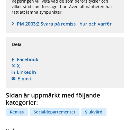
Regeringen vill veta vad de som berörs tycker och
vilket stöd som förslaget har. Även allmänheten har
rätt att lämna synpunkter.
PM 2003:2 Svara på remiss - hur och varför
Dela
- öppnas i ny flik, extern webbplats,
Facebook
- öppnas i ny flik, extern webbplats,
X
- öppnas i ny flik, extern webbplats,
LinkedIn
- öppnar din e-postklient,
E-post
Sidan är uppmärkt med följande
kategorier:
Remiss
Socialdepartementet
Sjukvård