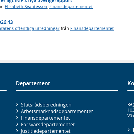
enligt IMF:s nya Sverigerapport
ån
Elisabeth Svantesson
,
Finansdepartementet
026:43
Statens offentliga utredningar
från
Finansdepartementet
Departement
Ko
Statsrådsberedningen
Reg
10
Arbetsmarknads­departementet
Väx
Finans­departementet
Försvars­departementet
Justitie­departementet