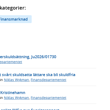
kategorier:
Finansmarknad
erskuldsättning, Ju2026/01730
departementet
 svårt skuldsatta lättare ska bli skuldfria
ån
Niklas Wykman
,
Finansdepartementet
i Kristinehamn
ån
Niklas Wykman
,
Finansdepartementet