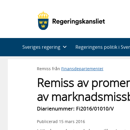
Huvudnavigering
Sveriges regering
Regeringens politik i Sve
Remiss från
Finansdepartementet
Remiss av prome
av marknadsmiss
Diarienummer: Fi2016/01010/V
Publicerad
15 mars 2016