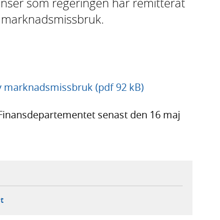
tanser som regeringen har remitterat
 marknadsmissbruk.
 marknadsmissbruk (pdf 92 kB)
 Finansdepartementet senast den 16 maj
ebbplats,
ern webbplats,
 ny flik, extern webbplats,
- öppnar din e-postklient,
t