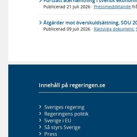
Fortsatt återhämtning i svensk ekonomi 
Publicerad
21 juli 2026
·
Pressmeddelande
fr
Åtgärder mot överskuldsättning, SOU 2
Publicerad
09 juli 2026
·
Rättsliga dokument
,
Innehåll på regeringen.se
Sveriges regering
Regeringens politik
Sverige i EU
Så styrs Sverige
Press