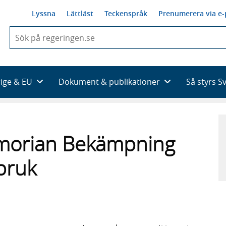
Lyssna
Lättläst
Teckenspråk
Prenumerera via e-
När
du
börjar
skriva
så
rige & EU
Dokument & publikationer
Så styrs S
framträder
en
lista
med
sökförslag
morian Bekämpning
bruk