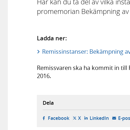
Här kan du ta del av vilka ins
promemorian Bekämpning av
Ladda ner:
Remissinstanser: Bekämpning av
Remissvaren ska ha kommit in till
2016.
Dela
- öppnas i ny flik, extern w
- öppnas i ny flik, ext
- öppnas i
Facebook
X
LinkedIn
E-pos