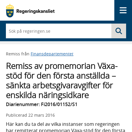
Me
När
Sö
du
börjar
skriva
så
Remiss från
Finansdepartementet
framträder
en
Remiss av promemorian Växa-
lista
med
stöd för den första anställda –
sökförslag
sänkta arbetsgivaravgifter för
enskilda näringsidkare
Diarienummer: Fi2016/01152/S1
Publicerad
22 mars 2016
Här kan du ta del av vilka instanser som regeringen
har remitterat promemorian Växa-stöd för den första