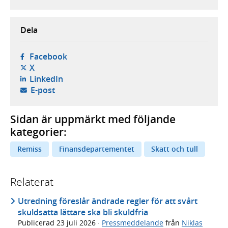
Dela
- öppnas i ny flik, extern webbplats,
Facebook
- öppnas i ny flik, extern webbplats,
X
- öppnas i ny flik, extern webbplats,
LinkedIn
- öppnar din e-postklient,
E-post
Sidan är uppmärkt med följande
kategorier:
Remiss
Finansdepartementet
Skatt och tull
Relaterat
Utredning föreslår ändrade regler för att svårt
skuldsatta lättare ska bli skuldfria
Publicerad
23 juli 2026
·
Pressmeddelande
från
Niklas