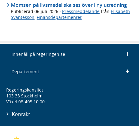
Momsen på livsmedel ska ses över i ny utredning
Publicerad
06 juli 2026
·
Pressmeddelande
från
Elisabeth
Svantesson
,
Finansdepartementet
Innehåll på regeringen.se
Departement
Regeringskansliet
103 33 Stockholm
Växel 08-405 10 00
Kontakt