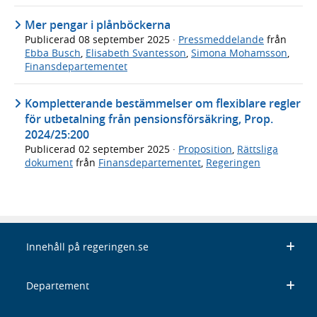
Mer pengar i plånböckerna
Publicerad
08 september 2025
·
Pressmeddelande
från
Ebba Busch
,
Elisabeth Svantesson
,
Simona Mohamsson
,
Finansdepartementet
Kompletterande bestämmelser om flexiblare regler
för utbetalning från pensionsförsäkring, Prop.
2024/25:200
Publicerad
02 september 2025
·
Proposition
,
Rättsliga
dokument
från
Finansdepartementet
,
Regeringen
Innehåll på regeringen.se
Departement