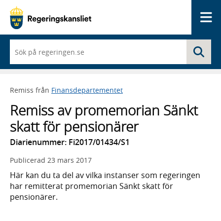
Me
När
Sö
du
börjar
skriva
så
Remiss från
Finansdepartementet
framträder
en
Remiss av promemorian Sänkt
lista
med
skatt för pensionärer
sökförslag
Diarienummer: Fi2017/01434/S1
Publicerad
23 mars 2017
Här kan du ta del av vilka instanser som regeringen
har remitterat promemorian Sänkt skatt för
pensionärer.