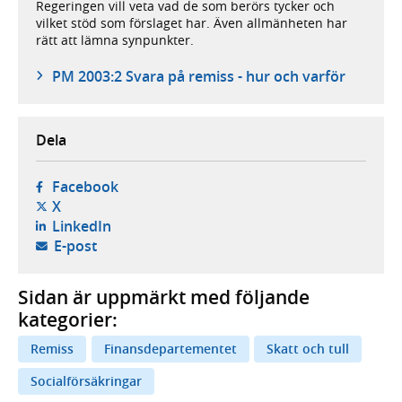
Regeringen vill veta vad de som berörs tycker och
vilket stöd som förslaget har. Även allmänheten har
rätt att lämna synpunkter.
PM 2003:2 Svara på remiss - hur och varför
Dela
- öppnas i ny flik, extern webbplats,
Facebook
- öppnas i ny flik, extern webbplats,
X
- öppnas i ny flik, extern webbplats,
LinkedIn
- öppnar din e-postklient,
E-post
Sidan är uppmärkt med följande
kategorier:
Remiss
Finansdepartementet
Skatt och tull
Socialförsäkringar