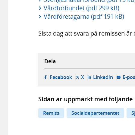
Vårdförbundet (pdf 299 kB)
Vårdföretagarna (pdf 191 kB)
Sista dag att svara på remissen ä
Dela
- öppnas i ny flik, extern w
- öppnas i ny flik, ext
- öppnas i
Facebook
X
LinkedIn
E-pos
Sidan är uppmärkt med följande 
Remiss
Socialdepartementet
S