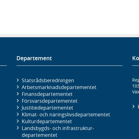
Departement
Ko
Statsrådsberedningen
Reg
10
Arbetsmarknads­departementet
Väx
Finans­departementet
Försvars­departementet
Justitie­departementet
Klimat- och näringslivs­departementet
Kultur­departementet
Landsbygds- och infrastruktur­
departementet