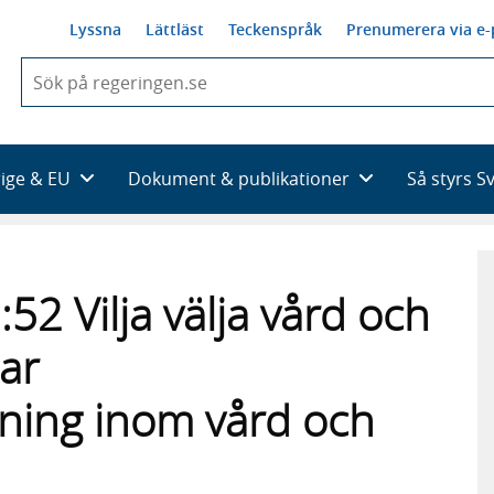
Lyssna
Lättläst
Teckenspråk
Prenumerera via e-
När
du
börjar
skriva
så
rige & EU
Dokument & publikationer
Så styrs S
framträder
en
lista
med
sökförslag
2 Vilja välja vård och
ar
ning inom vård och