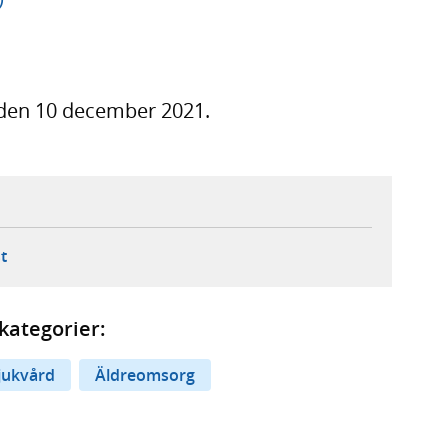
r den 10 december 2021.
ebbplats,
ern webbplats,
 ny flik, extern webbplats,
- öppnar din e-postklient,
t
kategorier:
jukvård
Äldreomsorg