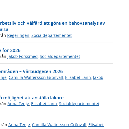
arbetsliv och välfärd att göra en behovsanalys av
älsa
rån
Regeringen
,
Socialdepartementet
e för 2026
rån
Jakob Forssmed
,
Socialdepartementet
 områden – Vårbudgeten 2026
enje
,
Camilla Waltersson Grönvall
,
Elisabet Lann
,
Jakob
möjlighet att anställa läkare
rån
Anna Tenje
,
Elisabet Lann
,
Socialdepartementet
från
Anna Tenje
,
Camilla Waltersson Grönvall
,
Elisabet