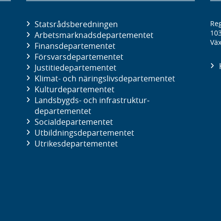
Statsrådsberedningen
Reg
10
Arbetsmarknads­departementet
Väx
Finans­departementet
Försvars­departementet
Justitie­departementet
Klimat- och näringslivs­departementet
Kultur­departementet
Landsbygds- och infrastruktur­
departementet
Social­departementet
Utbildnings­departementet
Utrikes­departementet