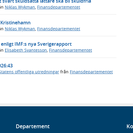
 svårt skuldsatta lättare ska bli skuldfria
ån
Niklas Wykman
,
Finansdepartementet
i Kristinehamn
ån
Niklas Wykman
,
Finansdepartementet
enligt IMF:s nya Sverigerapport
ån
Elisabeth Svantesson
,
Finansdepartementet
026:43
Statens offentliga utredningar
från
Finansdepartementet
Departement
Ko