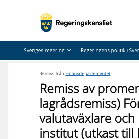
Huvudnavigering
Sveriges regering
Regeringens politik i Sve
Remiss från
Finansdepartementet
Remiss av promemo
lagrådsremiss) För
valutaväxlare och 
institut (utkast til