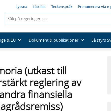
Lyssna
Lättläst
Teckenspråk
Prenumerera via e-
När
du
börjar
skriva
så
rige & EU
Dokument & publikationer
Så styrs S
framträder
en
lista
med
sökförslag
ria (utkast till
stärkt reglering av
andra finansiella
l lagrådsremiss)