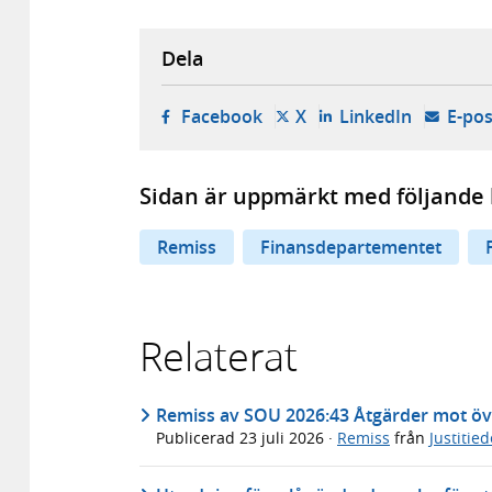
Dela
- öppnas i ny flik, extern w
- öppnas i ny flik, ext
- öppnas i
Facebook
X
LinkedIn
E-pos
Sidan är uppmärkt med följande 
Remiss
Finansdepartementet
Relaterat
Remiss av SOU 2026:43 Åtgärder mot öv
Publicerad
23 juli 2026
·
Remiss
från
Justitie