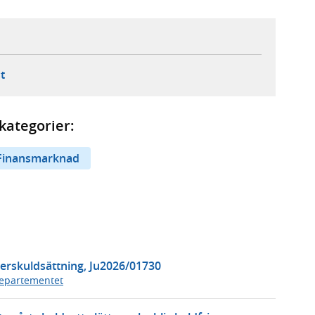
ebbplats,
ern webbplats,
 ny flik, extern webbplats,
- öppnar din e-postklient,
t
kategorier:
Finansmarknad
erskuldsättning, Ju2026/01730
departementet