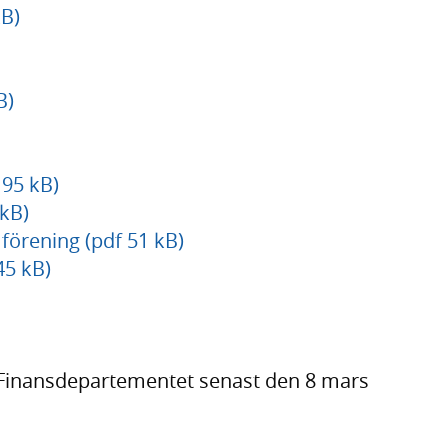
B)
B)
95 kB)
kB)
förening (pdf 51 kB)
45 kB)
 Finansdepartementet senast den 8 mars