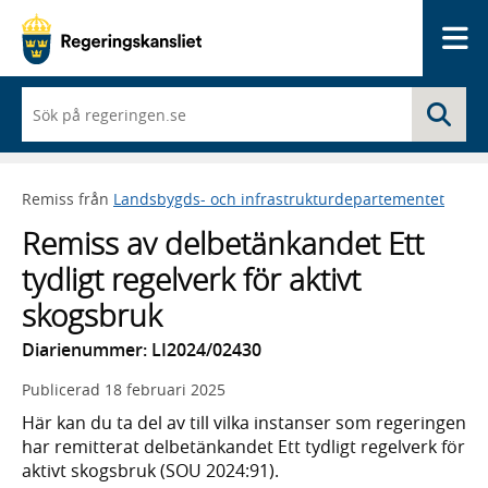
Me
När
Sö
du
börjar
skriva
så
Remiss från
Landsbygds- och infrastrukturdepartementet
framträder
en
Remiss av delbetänkandet Ett
lista
med
tydligt regelverk för aktivt
sökförslag
skogsbruk
Diarienummer: LI2024/02430
Publicerad
18 februari 2025
Här kan du ta del av till vilka instanser som regeringen
har remitterat delbetänkandet Ett tydligt regelverk för
aktivt skogsbruk (SOU 2024:91).