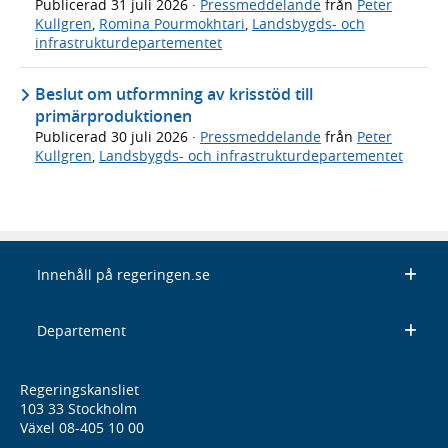
Publicerad
31 juli 2026
·
Pressmeddelande
från
Peter
Kullgren
,
Romina Pourmokhtari
,
Landsbygds- och
infrastrukturdepartementet
Beslut om utformning av krisstöd till
primärproduktionen
Publicerad
30 juli 2026
·
Pressmeddelande
från
Peter
Kullgren
,
Landsbygds- och infrastrukturdepartementet
Innehåll på regeringen.se
Departement
Regeringskansliet
103 33 Stockholm
Växel 08-405 10 00