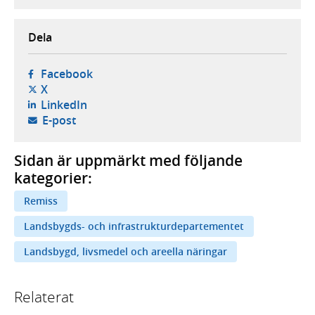
Dela
- öppnas i ny flik, extern webbplats,
Facebook
- öppnas i ny flik, extern webbplats,
X
- öppnas i ny flik, extern webbplats,
LinkedIn
- öppnar din e-postklient,
E-post
Sidan är uppmärkt med följande
kategorier:
Remiss
Landsbygds- och infrastrukturdepartementet
Landsbygd, livsmedel och areella näringar
Relaterat