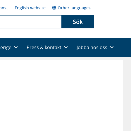
post
English website
Other languages
Sök
verige
Press & kontakt
Jobba hos oss