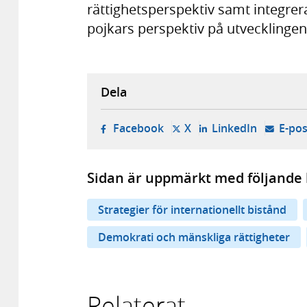
rättighetsperspektiv samt integrera
pojkars perspektiv på utvecklingen
Dela
- öppnas i ny flik, extern w
- öppnas i ny flik, ext
- öppnas i
Facebook
X
LinkedIn
E-pos
Sidan är uppmärkt med följande 
Strategier för internationellt bistånd
Demokrati och mänskliga rättigheter
Relaterat