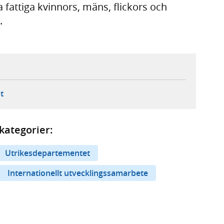
 fattiga kvinnors, mäns, flickors och
.
ebbplats,
ern webbplats,
 ny flik, extern webbplats,
- öppnar din e-postklient,
t
kategorier:
Utrikesdepartementet
Internationellt utvecklingssamarbete