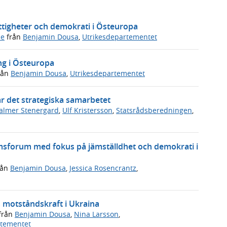
ättigheter och demokrati i Östeuropa
de
från
Benjamin Dousa
,
Utrikesdepartementet
ng i Östeuropa
rån
Benjamin Dousa
,
Utrikesdepartementet
r det strategiska samarbetet
almer Stenergard
,
Ulf Kristersson
,
Statsrådsberedningen
,
msforum med fokus på jämställdhet och demokrati i
rån
Benjamin Dousa
,
Jessica Rosencrantz
,
s motståndskraft i Ukraina
från
Benjamin Dousa
,
Nina Larsson
,
rtementet