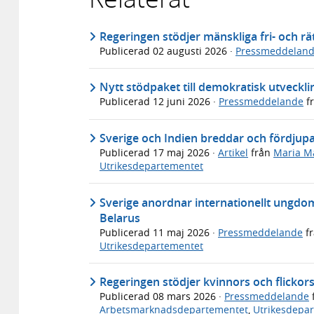
Regeringen stödjer mänskliga fri- och r
Publicerad
02 augusti 2026
·
Pressmeddelan
Nytt stödpaket till demokratisk utveckli
Publicerad
12 juni 2026
·
Pressmeddelande
f
Sverige och Indien breddar och fördjupa
Publicerad
17 maj 2026
·
Artikel
från
Maria M
Utrikesdepartementet
Sverige anordnar internationellt ungdo
Belarus
Publicerad
11 maj 2026
·
Pressmeddelande
f
Utrikesdepartementet
Regeringen stödjer kvinnors och flickor
Publicerad
08 mars 2026
·
Pressmeddelande
Arbetsmarknadsdepartementet
,
Utrikesdepa