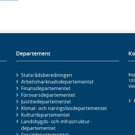
Departement
Ko
Statsrådsberedningen
Reg
10
Arbetsmarknads­departementet
Väx
Finans­departementet
Försvars­departementet
Justitie­departementet
Klimat- och näringslivs­departementet
Kultur­departementet
Landsbygds- och infrastruktur­
departementet
Social­departementet